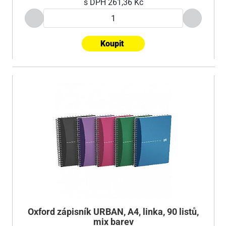
s DPH
261,36 Kč
Koupit
Oxford zápisník URBAN, A4, linka, 90 listů,
mix barev