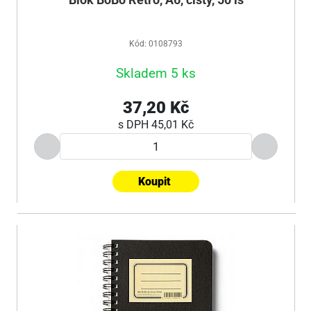
Blok BoBo Retro, A6, čistý, 50 ls
Kód: 0108793
Skladem 5 ks
37,20 Kč
s DPH
45,01 Kč
Koupit