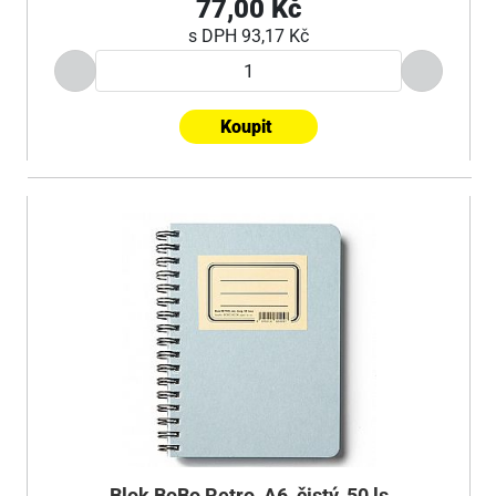
77,00 Kč
s DPH
93,17 Kč
Koupit