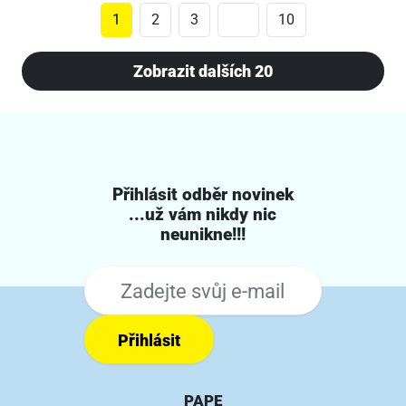
1
2
3
10
Zobrazit dalších 20
Přihlásit odběr novinek
...už vám nikdy nic
neunikne!!!
Přihlásit
PAPE