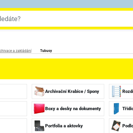
chivace a zakládání
Tubusy
Archivační Krabice / Spony
Rozd
Boxy a desky na dokumenty
Třídi
Portfolia a aktovky
Podlo