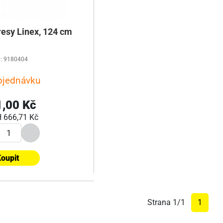
resy Linex, 124 cm
: 9180404
bjednávku
,00 Kč
H
666,71 Kč
oupit
Strana 1/1
1