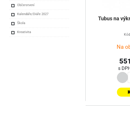
Občerstvení
Kalendáře/Diáře 2027
Tubus na výk
Škola
Kreativita
Kód
Na o
551
s DP
K