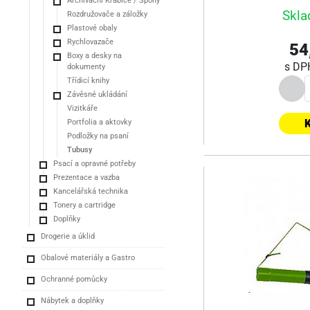
Archivační Krabice / Spony
Skla
Rozdružovače a záložky
Plastové obaly
Rychlovazače
54
Boxy a desky na
s D
dokumenty
Třídicí knihy
Závěsné ukládání
Vizitkáře
K
Portfolia a aktovky
Podložky na psaní
Tubusy
Psací a opravné potřeby
Prezentace a vazba
Kancelářská technika
Tonery a cartridge
Doplňky
Drogerie a úklid
Obalové materiály a Gastro
Ochranné pomůcky
Nábytek a doplňky