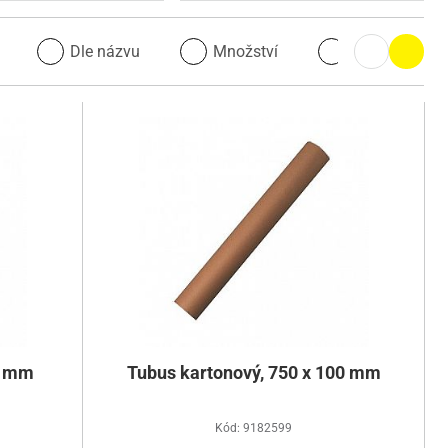
u
Dle názvu
Množství
Množství
0 mm
Tubus kartonový, 750 x 100 mm
Kód: 9182599