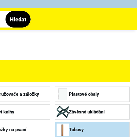
Hledat
ružovače a záložky
Plastové obaly
cí knihy
Závěsné ukládání
žky na psaní
Tubusy