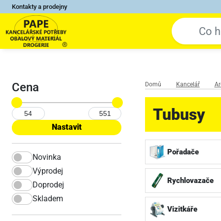
Kontakty a prodejny
Cena
Domů
Kancelář
Ar
Tubusy
Pořadače
Novinka
Výprodej
Rychlovazače
Doprodej
Skladem
Vizitkáře