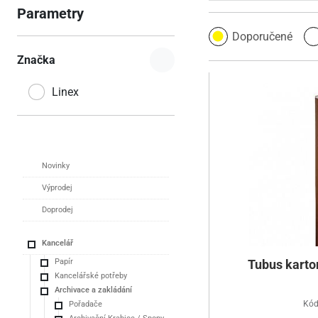
Parametry
Doporučené
Značka
Linex
Novinky
Výprodej
Doprodej
Kancelář
Papír
Tubus karto
Kancelářské potřeby
Archivace a zakládání
Kód
Pořadače