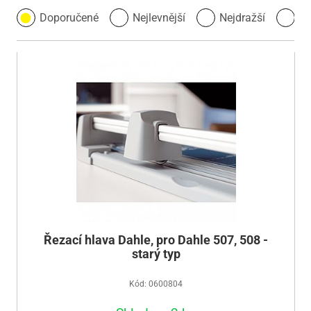
Doporučené
Nejlevnější
Nejdražší
Ne
Řezací hlava Dahle, pro Dahle 507, 508 -
starý typ
Kód: 0600804