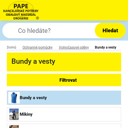
Hledat
Domů
Ochranné pomůcky
Volnočasové oděvy
Bundy a vesty
Bundy a vesty
Filtrovat
Bundy a vesty
Mikiny