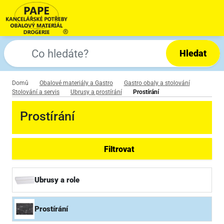
Hledat
Domů
Obalové materiály a Gastro
Gastro obaly a stolování
Stolování a servis
Ubrusy a prostírání
Prostírání
Prostírání
Filtrovat
Ubrusy a role
Prostírání