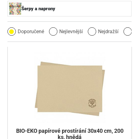
Šerpy a naprony
Doporučené
Nejlevnější
Nejdražší
Ne
BIO-EKO papírové prostírání 30x40 cm, 200
ks, hnědá