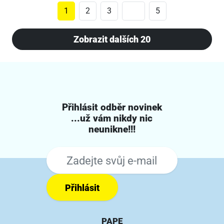
1
2
3
5
Zobrazit dalších 20
Přihlásit odběr novinek
...už vám nikdy nic
neunikne!!!
Přihlásit
PAPE