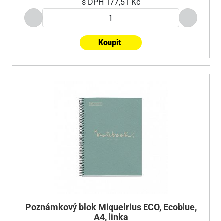
s DPH
177,51 Kč
Koupit
Poznámkový blok Miquelrius ECO, Ecoblue,
A4, linka