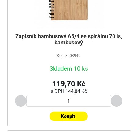
Zapisník bambusový A5/4 se spirálou 70 ls,
bambusový
Kód: 8003949
Skladem 10 ks
119,70 Kč
s DPH
144,84 Kč
Koupit