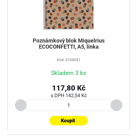
Poznámkový blok Miquelrius
ECOCONFETTI, A5, linka
Kód: 0108041
Skladem 3 ks
117,80 Kč
s DPH
142,54 Kč
Koupit