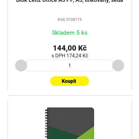
Blok Leitz Office A5 PP, A5, linkovaný, šedá
Kód: 0108719
Skladem 5 ks
144,00 Kč
s DPH
174,24 Kč
Koupit