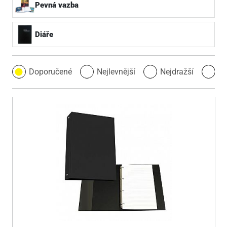
Pevná vazba
Diáře
Doporučené
Nejlevnější
Nejdražší
Ne