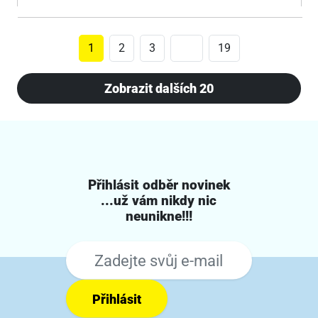
1
2
3
19
Zobrazit dalších 20
Přihlásit odběr novinek
...už vám nikdy nic
neunikne!!!
Přihlásit