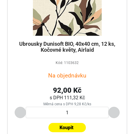
Ubrousky Dunisoft BIO, 40x40 cm, 12 ks,
Kočovné květy, Airlaid
Kód: 1103632
Na objednávku
92,00 Kč
s DPH
111,32 Kč
Měrná cena s DPH 9,28 Kč/ks
Koupit