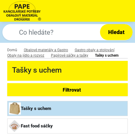
Hledat
Domů
Obalové materiály a Gastro
Gastro obaly a stolování
Obaly na jídlo a rozvoz
Papírové sáčky a tašky
Tašky s uchem
Tašky s uchem
Filtrovat
Tašky s uchem
Fast food sáčky