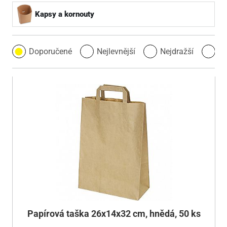
Kapsy a kornouty
Doporučené
Nejlevnější
Nejdražší
Ne
Papírová taška 26x14x32 cm, hnědá, 50 ks