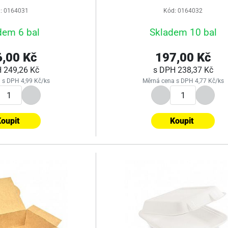
ks
ks
: 0164031
Kód: 0164032
dem 6 bal
Skladem 10 bal
,00 Kč
197,00 Kč
H
249,26 Kč
s DPH
238,37 Kč
 s DPH 4,99 Kč/ks
Měrná cena s DPH 4,77 Kč/ks
oupit
Koupit