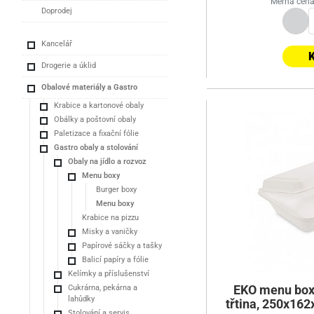
Měrná cena
Doprodej
Kancelář
K
Drogerie a úklid
Obalové materiály a Gastro
Krabice a kartonové obaly
Obálky a poštovní obaly
Paletizace a fixační fólie
Gastro obaly a stolování
Obaly na jídlo a rozvoz
Menu boxy
Burger boxy
Menu boxy
Krabice na pizzu
Misky a vaničky
Papírové sáčky a tašky
Balicí papíry a fólie
Kelímky a příslušenství
Cukrárna, pekárna a
EKO menu box 
lahůdky
třtina, 250x16
Stolování a servis