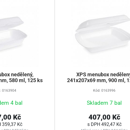
box nedělený,
XPS menubox nedělený
m, 580 ml, 125 ks
241x207x69 mm, 900 ml, 1
: 0163904
Kód: 0163996
dem 4 bal
Skladem 7 bal
,00 Kč
407,00 Kč
H
359,37 Kč
s DPH
492,47 Kč