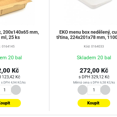
, 200x140x65 mm,
EKO menu box nedělený, c
 ml, 25 ks
třtina, 224x201x78 mm, 1100
ks
: 0164145
Kód: 0164033
em 20 bal
Skladem 20 bal
,00 Kč
272,00 Kč
H
123,42 Kč
s DPH
329,12 Kč
 s DPH 4,94 Kč/ks
Měrná cena s DPH 6,58 Kč/ks
oupit
Koupit