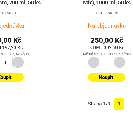
m, 700 ml, 50 ks
Mix), 1000 ml, 50 ks
: 0164081
Kód: 0164128
bjednávku
Na objednávku
,00 Kč
250,00 Kč
H
197,23 Kč
s DPH
302,50 Kč
 s DPH 3,94 Kč/ks
Měrná cena s DPH 6,05 Kč/ks
oupit
Koupit
Strana 1/1
1