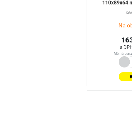
110x89x64 m
Kód
Na o
163
s DP
Měrná cena
K