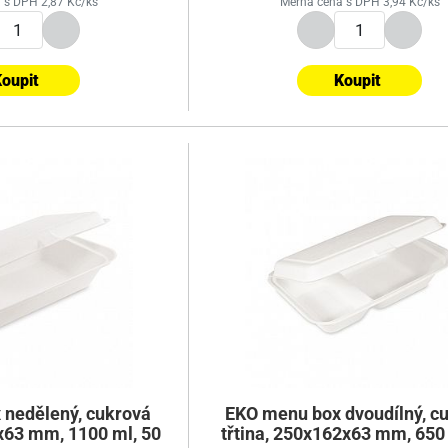
 s DPH 2,87 Kč/ks
Měrná cena s DPH 3,94 Kč/ks
oupit
Koupit
nedělený, cukrová
EKO menu box dvoudílný, c
2x63 mm, 1100 ml, 50
třtina, 250x162x63 mm, 650 