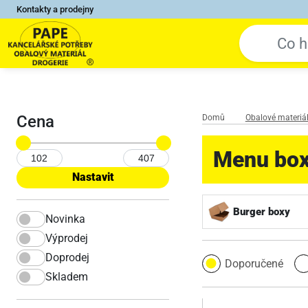
Kontakty a prodejny
Cena
Domů
Obalové materiál
Menu bo
Burger boxy
Novinka
Výprodej
Doprodej
Doporučené
Skladem