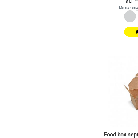
s DP
Měrná cena
K
Food box nepr