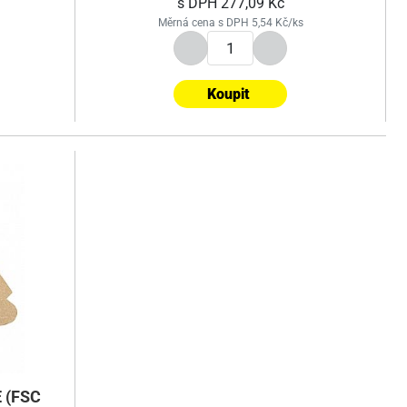
s DPH
277,09 Kč
Měrná cena s DPH 5,54 Kč/ks
Koupit
 (FSC