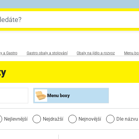
y a Gastro
Gastro obaly a stolování
Obaly na jídlo a rozvoz
Menu bo
xy
Menu boxy
Nejlevnější
Nejdražší
Nejnovější
Dle názv