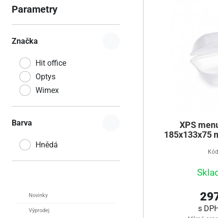
Parametry
Značka
Hit office
Optys
Wimex
Barva
XPS menu
185x133x75 m
Hnědá
Kód
Skla
297
Novinky
s DP
Výprodej