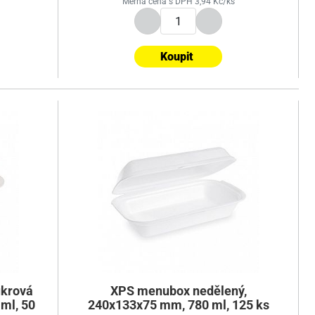
Měrná cena s DPH 3,94 Kč/ks
Koupit
ukrová
XPS menubox nedělený,
ml, 50
240x133x75 mm, 780 ml, 125 ks