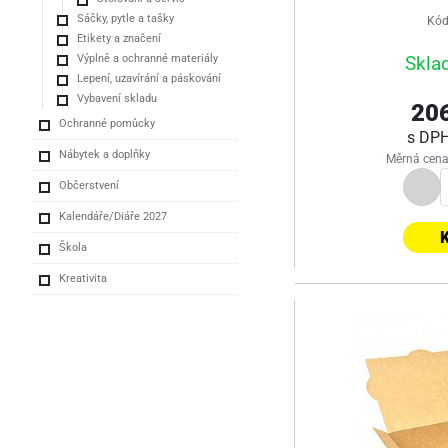
Sáčky, pytle a tašky
Kód
Etikety a značení
Výplně a ochranné materiály
Skla
Lepení, uzavírání a páskování
Vybavení skladu
206
Ochranné pomůcky
s DP
Nábytek a doplňky
Měrná cena
Občerstvení
Kalendáře/Diáře 2027
K
Škola
Kreativita