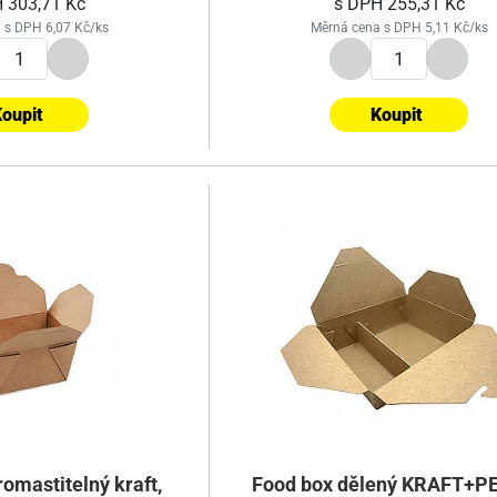
H
303,71 Kč
s DPH
255,31 Kč
 s DPH 6,07 Kč/ks
Měrná cena s DPH 5,11 Kč/ks
oupit
Koupit
omastitelný kraft,
Food box dělený KRAFT+PE