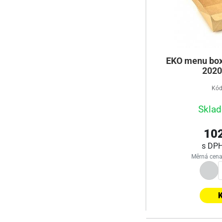
EKO menu box
2020
Kód
Sklad
102
s DP
Měrná cena
K