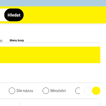
Hledat
xy
Menu boxy
u
Dle názvu
Množství
Množství