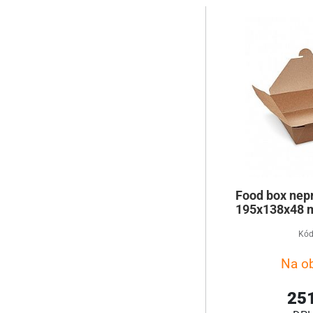
Food box nepr
195x138x48 m
Kód
Na o
251