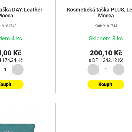
aška DAY, Leather
Kosmetická taška PLUS, Le
Mocca
Mocca
: 9181743
Kód: 9181744
dem 4 ks
Skladem 3 ks
,00 Kč
200,10 Kč
H
174,24 Kč
s DPH
242,12 Kč
oupit
Koupit