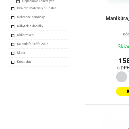
Odpadkové koše/Pytle
Obalové materiály a Gastro
Ochranné pomůcky
Manikúra,
Nábytek a doplňky
Kód
Občerstvení
Kalendáře/Diáře 2027
Skla
Škola
158
Kreativita
s DP
K