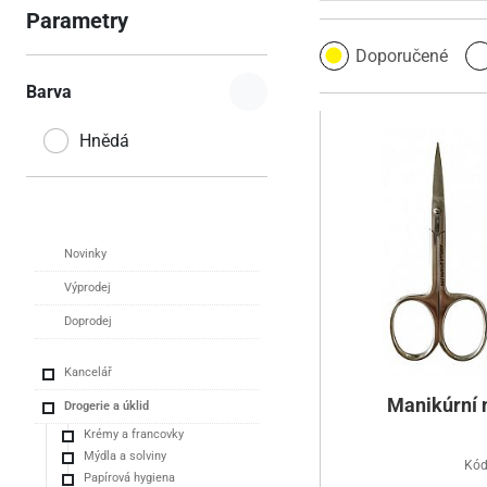
Parametry
Doporučené
Barva
Hnědá
Novinky
Výprodej
Doprodej
Kancelář
Manikúrní n
Drogerie a úklid
Krémy a francovky
Mýdla a solviny
Kód
Papírová hygiena