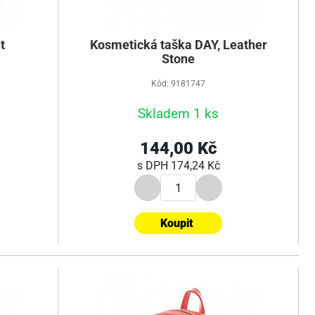
t
Kosmetická taška DAY, Leather
Stone
Kód: 9181747
Skladem 1 ks
144,00 Kč
s DPH
174,24 Kč
Koupit