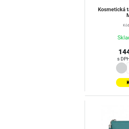
Kosmetická t
Kód
Skla
144
s DP
K