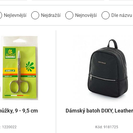
Nejlevnější
Nejdražší
Nejnovější
Dle názv
ůžky, 9 - 9,5 cm
Dámský batoh DIXY, Leather
: 1220022
Kód: 9181725