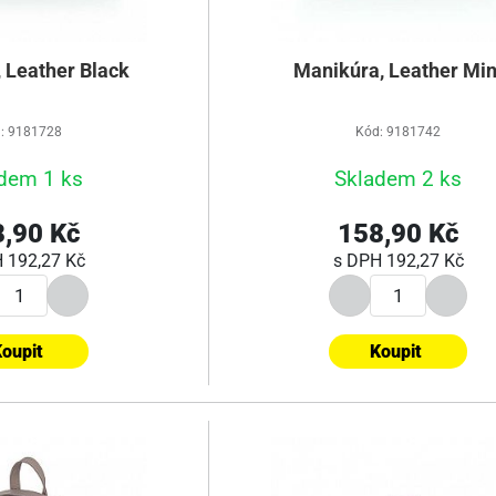
 Leather Black
Manikúra, Leather Min
: 9181728
Kód: 9181742
dem 1 ks
Skladem 2 ks
,90 Kč
158,90 Kč
H
192,27 Kč
s DPH
192,27 Kč
oupit
Koupit