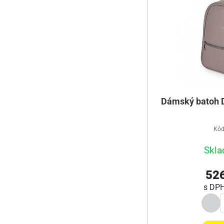
Dámský batoh D
Kód
Skla
526
s DP