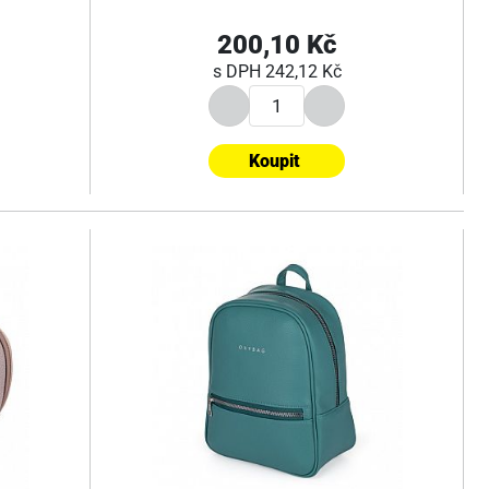
200,10 Kč
s DPH
242,12 Kč
Koupit