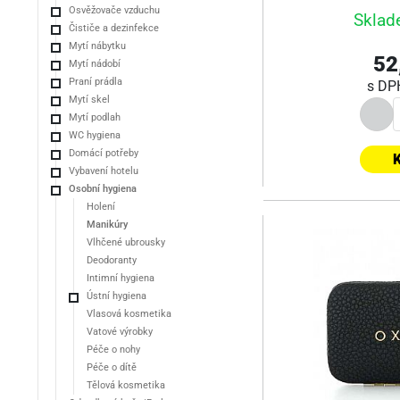
Osvěžovače vzduchu
Sklad
Čističe a dezinfekce
Mytí nábytku
52
Mytí nádobí
Praní prádla
s D
Mytí skel
Mytí podlah
WC hygiena
Domácí potřeby
K
Vybavení hotelu
Osobní hygiena
Holení
Manikúry
Vlhčené ubrousky
Deodoranty
Intimní hygiena
Ústní hygiena
Vlasová kosmetika
Vatové výrobky
Péče o nohy
Péče o dítě
Tělová kosmetika