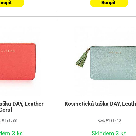
oupit
Koupit
aška DAY, Leather
Kosmetická taška DAY, Leath
Coral
: 9181733
Kód: 9181740
dem 3 ks
Skladem 3 ks