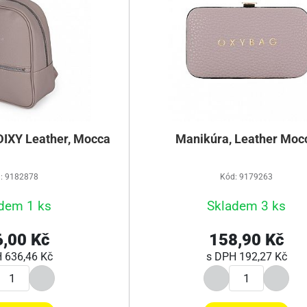
IXY Leather, Mocca
Manikúra, Leather Moc
: 9182878
Kód: 9179263
dem 1 ks
Skladem 3 ks
,00 Kč
158,90 Kč
H
636,46 Kč
s DPH
192,27 Kč