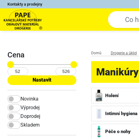
Kontakty a prodejny
Cena
Domů
Drogerie a úklid
Manikúry
Holení
Novinka
Výprodej
Intimní hygiena
Doprodej
Skladem
Péče o nohy