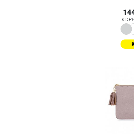
144
s DP
K