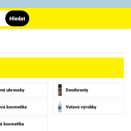
Hledat
ené ubrousky
Deodoranty
ová kosmetika
Vatové výrobky
vá kosmetika