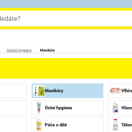
Osobní hygiena
Manikúry
Manikúry
Vlhč
Ústní hygiena
Vlas
Péče o dítě
Tělo