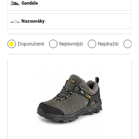
Sandále
Nazouváky
Doporučené
Nejlevnější
Nejdražší
Ne