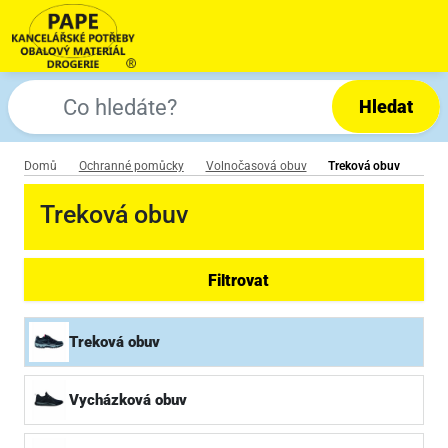
Hledat
Domů
Ochranné pomůcky
Volnočasová obuv
Treková obuv
Treková obuv
Filtrovat
Treková obuv
Vycházková obuv