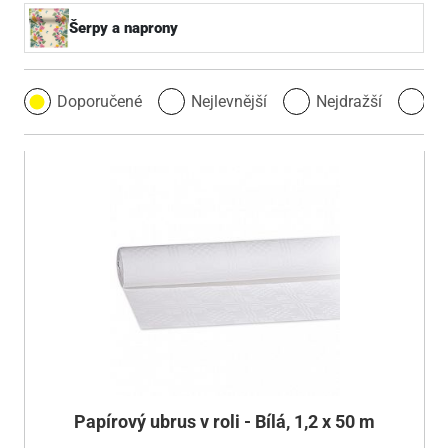
Šerpy a naprony
Doporučené
Nejlevnější
Nejdražší
Ne
Papírový ubrus v roli - Bílá, 1,2 x 50 m