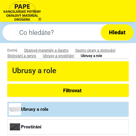
Hledat
Domů
Obalové materiály a Gastro
Gastro obaly a stolování
Stolování a servis
Ubrusy a prostírání
Ubrusy a role
Ubrusy a role
Filtrovat
Ubrusy a role
Prostírání