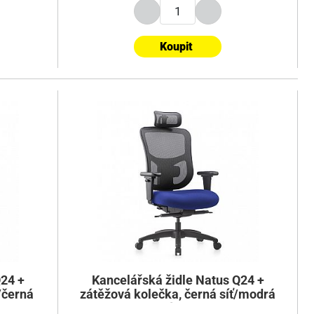
Koupit
Q24 +
Kancelářská židle Natus Q24 +
/černá
zátěžová kolečka, černá síť/modrá
látka