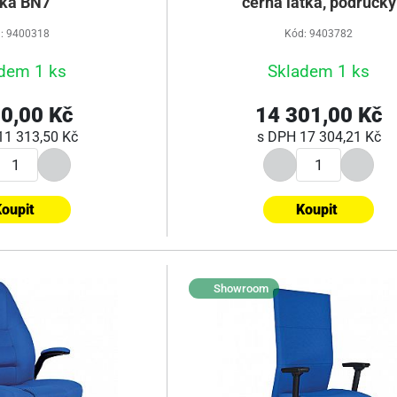
tka BN7
černá látka, područky
: 9400318
Kód: 9403782
dem 1 ks
Skladem 1 ks
0,00 Kč
14 301,00 Kč
11 313,50 Kč
s DPH
17 304,21 Kč
oupit
Koupit
Showroom