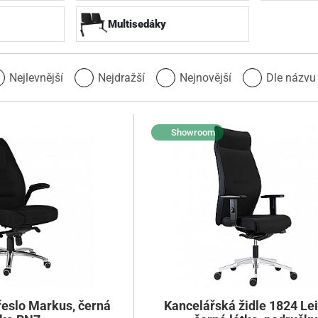
Multisedáky
Nejlevnější
Nejdražší
Nejnovější
Dle názv
Showroom
řeslo Markus, černá
Kancelářská židle 1824 Lei