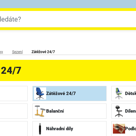
ky
Sezení
Zátěžové 24/7
 24/7
Zátěžové 24/7
Děts
Balanční
Dílen
Náhradní díly
Podlo