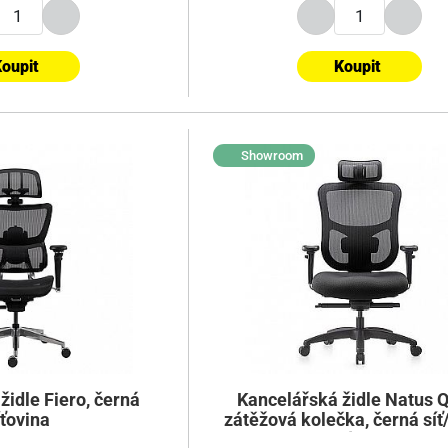
oupit
Koupit
Showroom
židle Fiero, černá
Kancelářská židle Natus 
íťovina
zátěžová kolečka, černá síť
látka