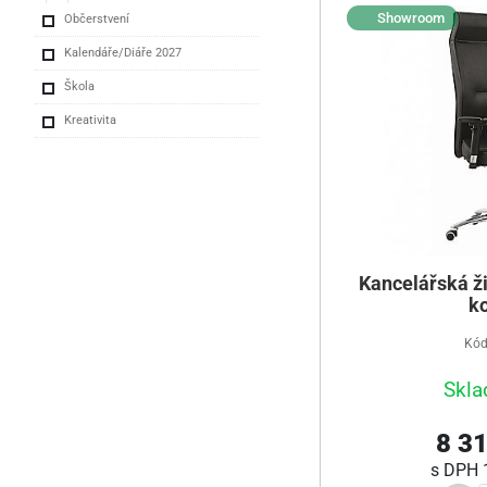
Showroom
Občerstvení
Kalendáře/Diáře 2027
Škola
Kreativita
Kancelářská ži
k
Kód
Skla
8 31
s DPH