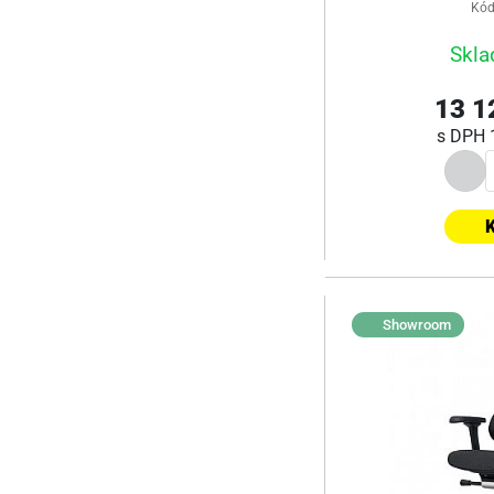
Kód
Skla
13 1
s DPH
K
Showroom