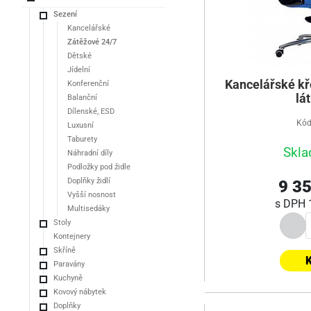
Sezení
Kancelářské
Zátěžové 24/7
Dětské
Jídelní
Kancelářské kř
Konferenční
lá
Balanční
Dílenské, ESD
Kód
Luxusní
Taburety
Skla
Náhradní díly
Podložky pod židle
Doplňky židlí
9 35
Vyšší nosnost
s DPH
Multisedáky
Stoly
Kontejnery
Skříně
K
Paravány
Kuchyně
Kovový nábytek
Doplňky