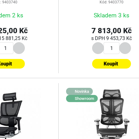
: 9403740
Kód: 9403770
dem 2 ks
Skladem 3 ks
25,00 Kč
7 813,00 Kč
15 881,25 Kč
s DPH
9 453,73 Kč
oupit
Koupit
Novinka
Showroom