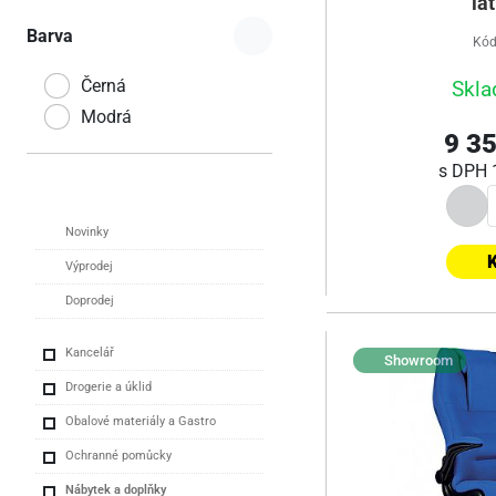
lá
Barva
Kód
Černá
Skla
Modrá
9 35
s DPH
Novinky
K
Výprodej
Doprodej
Kancelář
Showroom
Drogerie a úklid
Obalové materiály a Gastro
Ochranné pomůcky
Nábytek a doplňky