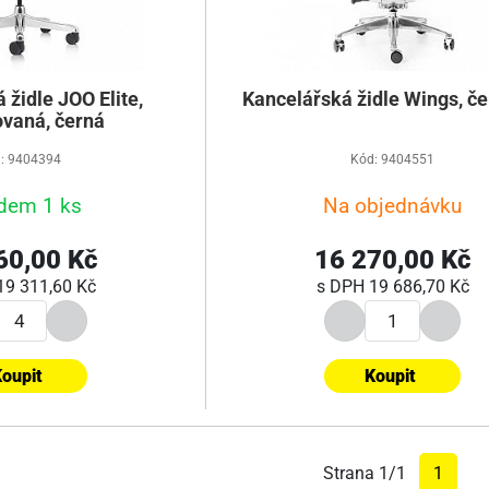
 židle JOO Elite,
Kancelářská židle Wings, če
ovaná, černá
: 9404394
Kód: 9404551
dem 1 ks
Na objednávku
60,00 Kč
16 270,00 Kč
19 311,60 Kč
s DPH
19 686,70 Kč
oupit
Koupit
Strana 1/1
1