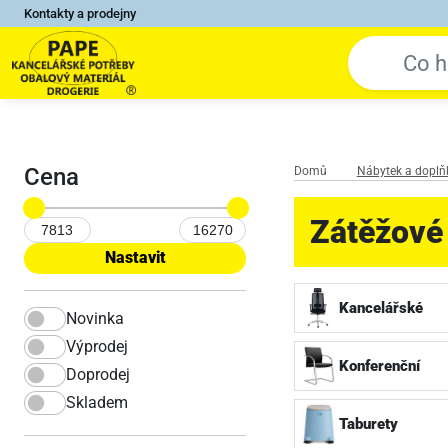
Kontakty a prodejny
Cena
Domů
Nábytek a doplň
Zátěžové
Kancelářské
Novinka
Výprodej
Konferenční
Doprodej
Skladem
Taburety