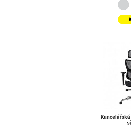
K
Kancelářská 
s