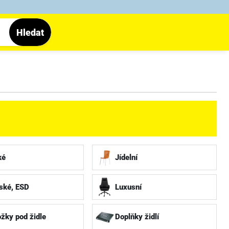
Hledat
ké
Jídelní
ské, ESD
Luxusní
žky pod židle
Doplňky židlí