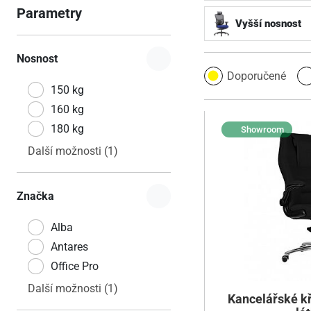
Parametry
Vyšší nosnost
Nosnost
Doporučené
150 kg
160 kg
180 kg
Showroom
Další možnosti (1)
Značka
Alba
Antares
Office Pro
Další možnosti (1)
Kancelářské k