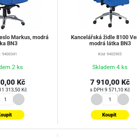
eslo Markus, modrá
Kancelářská židle 8100 Ver
tka BN3
modrá látka BN3
: 9400341
Kód: 9402905
dem 2 ks
Skladem 4 ks
0,00 Kč
7 910,00 Kč
11 313,50 Kč
s DPH
9 571,10 Kč
oupit
Koupit