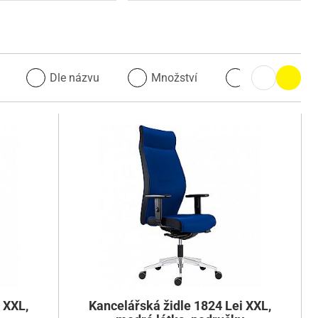
u
Dle názvu
Množství
Množství
 XXL,
Kancelářská židle 1824 Lei XXL,