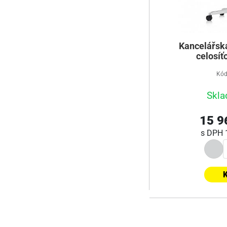
Kancelářská
celosíť
Kód
Skla
15 9
s DPH
K