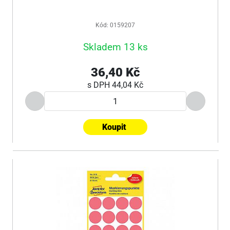
Kód: 0159207
Skladem 13 ks
36,40 Kč
s DPH
44,04 Kč
Koupit