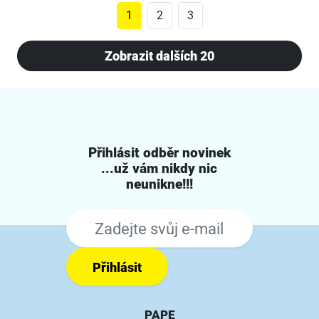
1
2
3
Zobrazit dalších 20
Přihlásit odběr novinek
...už vám nikdy nic
neunikne!!!
Přihlásit
PAPE