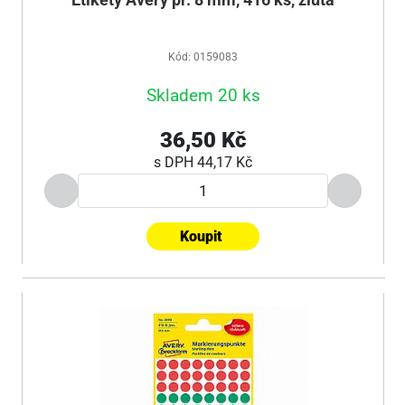
Etikety Avery pr. 8 mm, 416 ks, žlutá
Kód: 0159083
Skladem 20 ks
36,50 Kč
s DPH
44,17 Kč
Koupit