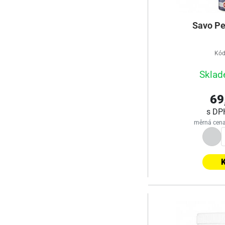
Savo Pe
Kód
Sklad
69
s D
měrná cena
K