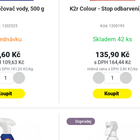
ovač vody, 500 g
K2r Colour - Stop odbarvení
: 1202525
Kód: 1200195
jednávku
Skladem 42 ks
,60 Kč
135,90 Kč
H
109,63 Kč
s DPH
164,44 Kč
s DPH 181,20 Kč/kg
měrná cena s DPH 3,40 Kč/ks
oupit
Koupit
Doprodej