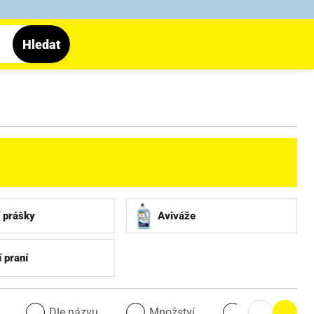
Hledat
 prášky
Aviváže
 praní
u
Dle názvu
Množství
Množství