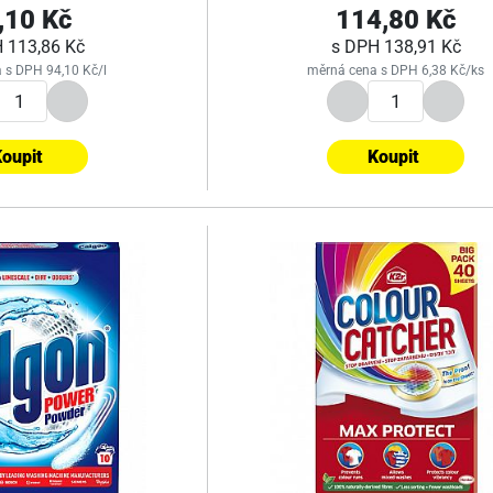
,10 Kč
114,80 Kč
H
113,86 Kč
s DPH
138,91 Kč
 s DPH 94,10 Kč/l
měrná cena s DPH 6,38 Kč/ks
oupit
Koupit