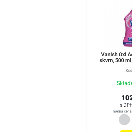
Vanish Oxi A
skvrn, 500 m
Kód
Sklad
102
s DP
měrná cena 