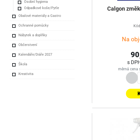
Osobní hygiena
Calgon změkč
Odpadkové koše/Pytle
Obalové materiály a Gastro
Ochranné pomůcky
Kód
Nábytek a doplňky
Na ob
Občerstvení
90
Kalendáře/Diáře 2027
s DP
Škola
měrná cena 
Kreativita
K