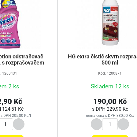
ction odstraňovač
HG extra čistič skvrn rozpr
l, s rozprašovačem
500 ml
: 1200431
Kód: 1200871
em 2 ks
Skladem 12 ks
,90 Kč
190,00 Kč
H
124,51 Kč
s DPH
229,90 Kč
s DPH 205,80 Kč/l
měrná cena s DPH 380,00 Kč/l