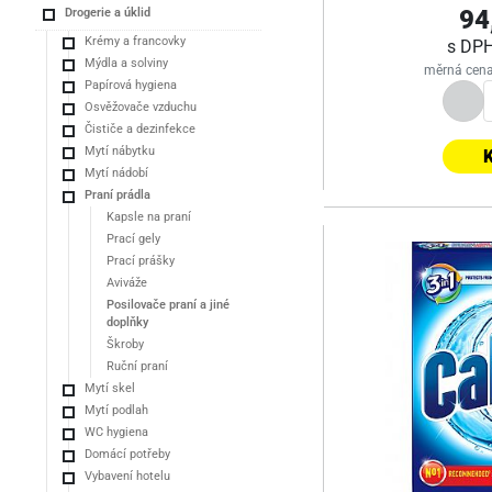
94
Drogerie a úklid
Krémy a francovky
s DP
Mýdla a solviny
měrná cena
Papírová hygiena
Osvěžovače vzduchu
Čističe a dezinfekce
Mytí nábytku
K
Mytí nádobí
Praní prádla
Kapsle na praní
Prací gely
Prací prášky
Aviváže
Posilovače praní a jiné
doplňky
Škroby
Ruční praní
Mytí skel
Mytí podlah
WC hygiena
Domácí potřeby
Vybavení hotelu