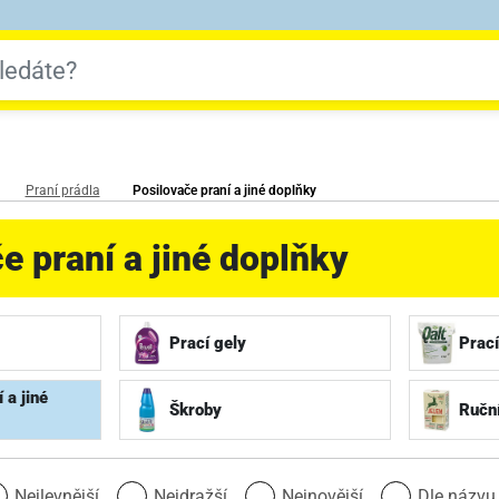
Praní prádla
Posilovače praní a jiné doplňky
e praní a jiné doplňky
Prací gely
Prací
 a jiné
Škroby
Ruční
Nejlevnější
Nejdražší
Nejnovější
Dle názv