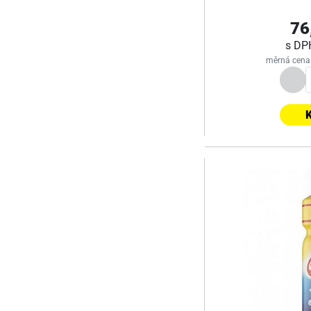
76
s D
měrná cena 
K