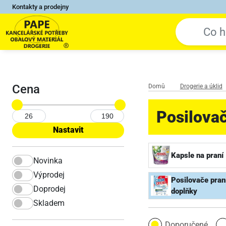
Kontakty a prodejny
Cena
Domů
Drogerie a úklid
Posilovač
Kapsle na praní
Novinka
Výprodej
Posilovače praní
Doprodej
doplňky
Skladem
Doporučené