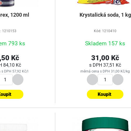
rex, 1200 ml
Krystalická soda, 1 kg
: 1210153
Kód: 1210410
em 793 ks
Skladem 157 ks
,50 Kč
31,00 Kč
PH
84,10 Kč
s DPH
37,51 Kč
 s DPH 57,92 Kč/l
měrná cena s DPH 31,00 Kč/kg
oupit
Koupit