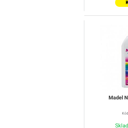
K
Madel N
Kód
Skla