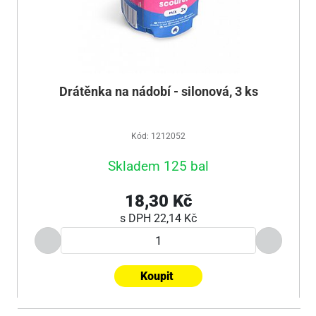
Drátěnka na nádobí - silonová, 3 ks
Kód: 1212052
Skladem 125 bal
18,30 Kč
s DPH
22,14 Kč
Koupit