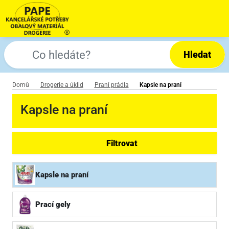
Hledat
Domů
Drogerie a úklid
Praní prádla
Kapsle na praní
Kapsle na praní
Filtrovat
Kapsle na praní
Prací gely