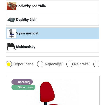
Podložky pod židle
Doplňky židlí
Vyšší nosnost
Multisedáky
Doporučené
Nejlevnější
Nejdražší
Ne
Doprodej
Showroom