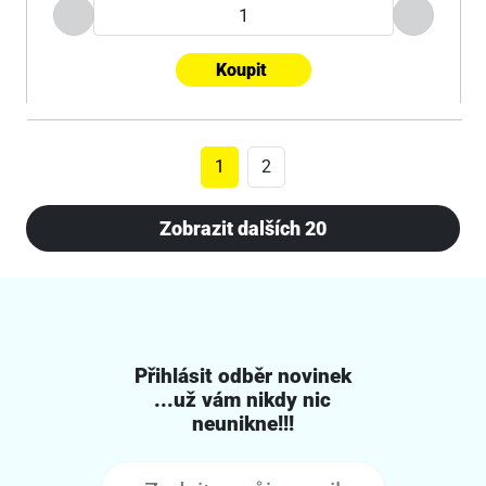
Koupit
1
2
Zobrazit dalších 20
Přihlásit odběr novinek
...už vám nikdy nic
neunikne!!!