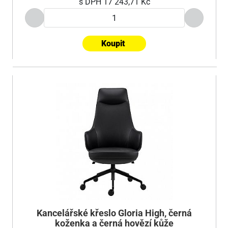
s DPH
17 243,71 Kč
Koupit
Kancelářské křeslo Gloria High, černá
koženka a černá hovězí kůže