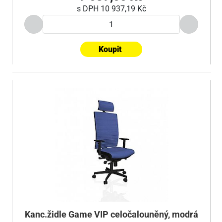
s DPH
10 937,19 Kč
Koupit
Kanc.židle Game VIP celočalouněný, modrá