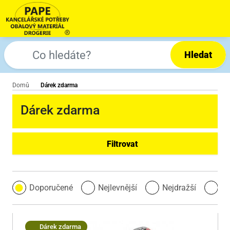
Hledat
Domů
Dárek zdarma
Dárek zdarma
Filtrovat
Doporučené
Nejlevnější
Nejdražší
Ne
Dárek zdarma