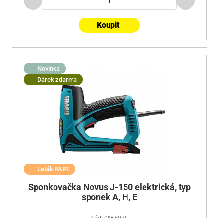
Koupit
Novinka
Dárek zdarma
Leták PAPE
Sponkovačka Novus J-150 elektrická, typ
sponek A, H, E