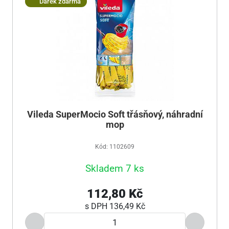
Dárek zdarma
Vileda SuperMocio Soft třásňový, náhradní
mop
Kód: 1102609
Skladem 7 ks
112,80 Kč
s DPH
136,49 Kč