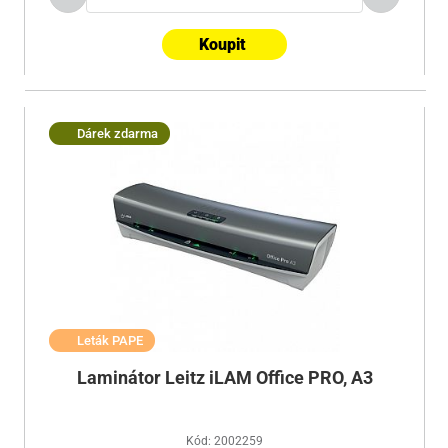
Koupit
Dárek zdarma
Leták PAPE
Laminátor Leitz iLAM Office PRO, A3
Kód: 2002259