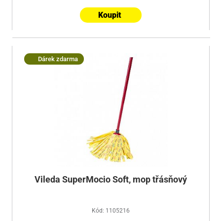
Koupit
Dárek zdarma
Vileda SuperMocio Soft, mop třásňový
Kód: 1105216