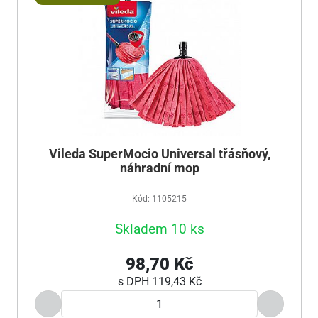
Vileda SuperMocio Universal třásňový,
náhradní mop
Kód: 1105215
Skladem 10 ks
98,70 Kč
s DPH
119,43 Kč