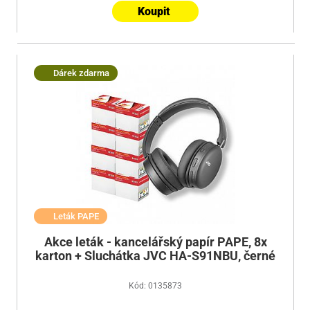
Koupit
Dárek zdarma
Leták PAPE
Akce leták - kancelářský papír PAPE, 8x
karton + Sluchátka JVC HA-S91NBU, černé
Kód: 0135873