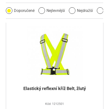
Doporučené
Nejlevnější
Nejdražší
Ne
Elastický reflexní kříž Belt, žlutý
Kód: 1212501