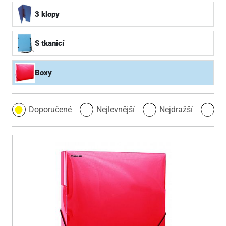
3 klopy
S tkanicí
Boxy
Doporučené
Nejlevnější
Nejdražší
Ne