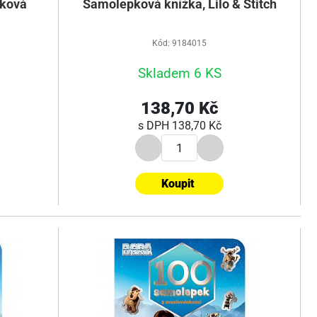
pková
Samolepková knížka, Lilo & Stitch
Kód: 9184015
Skladem 6 KS
138,70 Kč
s DPH
138,70 Kč
Koupit