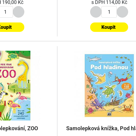
H
190,00 Kč
s DPH
114,00 Kč
oupit
Koupit
lepkování, ZOO
Samolepková knížka, Pod hl