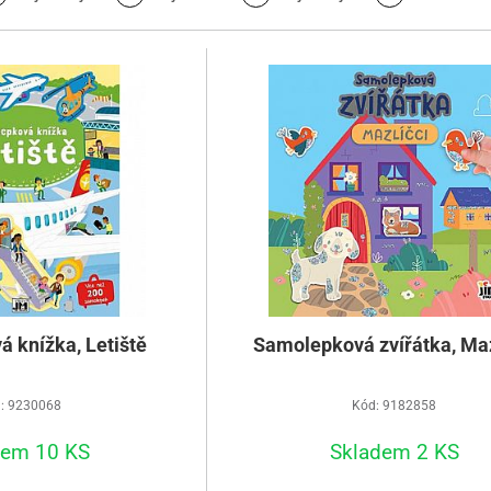
 knížka, Letiště
Samolepková zvířátka, Maz
: 9230068
Kód: 9182858
dem 10 KS
Skladem 2 KS