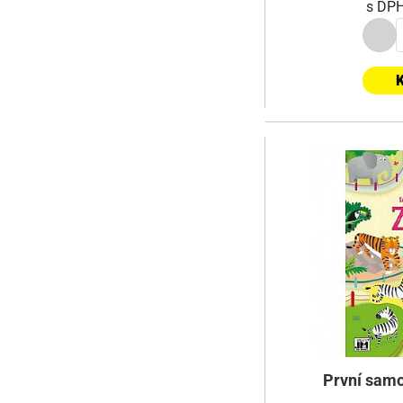
s DP
K
První samo