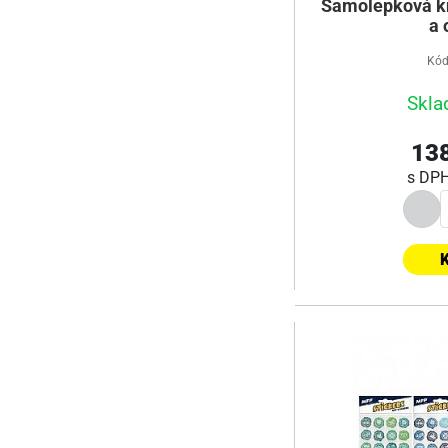
Samolepková kn
a 
Kód
Skla
138
s DP
K