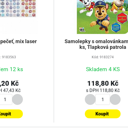
pečeť, mix laser
Samolepky s omalovánkami
ks, Tlapková patrola
: 9183563
Kód: 9183274
dem 12 ks
Skladem 4 KS
,20 Kč
118,80 Kč
PH
47,43 Kč
s DPH
118,80 Kč
oupit
Koupit