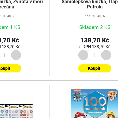
ížka, Zvířata v moři
Samolepková knížka, Tla
oceánu
Patrola
: 9184017
Kód: 9184016
dem 1 KS
Skladem 2 KS
,70 Kč
138,70 Kč
H
138,70 Kč
s DPH
138,70 Kč
oupit
Koupit