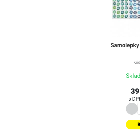
Samolepky 
Kód
Skla
39
s D
K