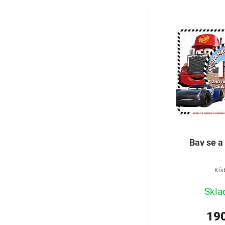
Bav se a
Kód
Skla
190