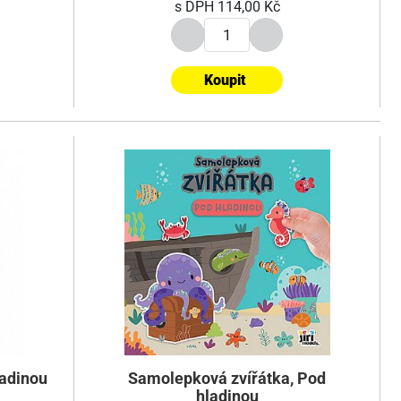
s DPH
114,00 Kč
Koupit
adinou
Samolepková zvířátka, Pod
hladinou