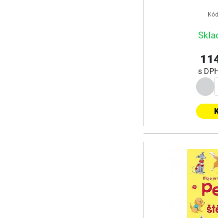
Kód
Skla
114
s DP
K