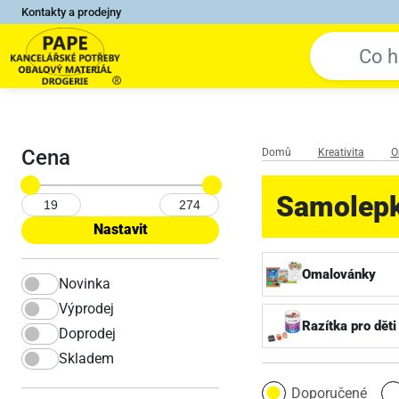
Kontakty a prodejny
Cena
Domů
Kreativita
O
Samolep
Omalovánky
Novinka
Výprodej
Razítka pro děti
Doprodej
Skladem
Doporučené