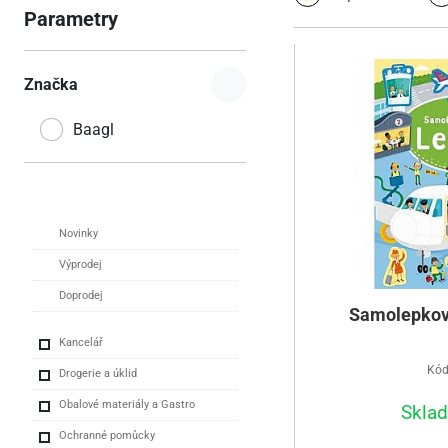
Parametry
Značka
Baagl
Novinky
Výprodej
Doprodej
Samolepková
Kancelář
Kód
Drogerie a úklid
Obalové materiály a Gastro
Skla
Ochranné pomůcky