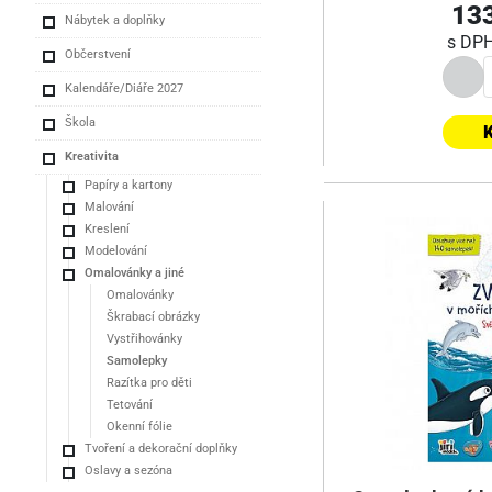
133
Nábytek a doplňky
s DP
Občerstvení
Kalendáře/Diáře 2027
Škola
K
Kreativita
Papíry a kartony
Malování
Kreslení
Modelování
Omalovánky a jiné
Omalovánky
Škrabací obrázky
Vystřihovánky
Samolepky
Razítka pro děti
Tetování
Okenní fólie
Tvoření a dekorační doplňky
Oslavy a sezóna