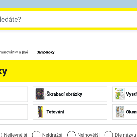
malovánky a jiné
Samolepky
ky
Škrabací obrázky
Vyst
Tetování
Okenn
Nejlevnější
Nejdražší
Nejnovější
Dle názv