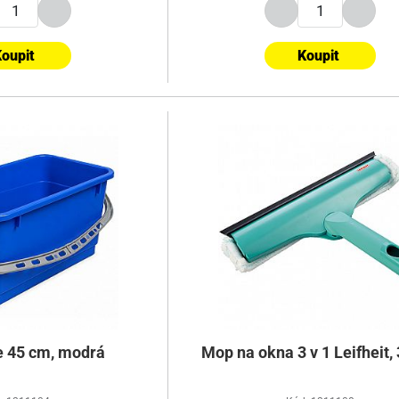
oupit
Koupit
ře 45 cm, modrá
Mop na okna 3 v 1 Leifheit,