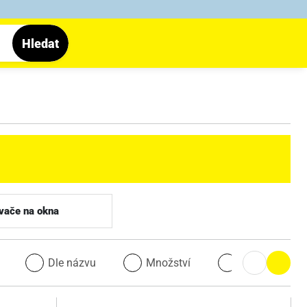
Hledat
vače na okna
u
Dle názvu
Množství
Množství