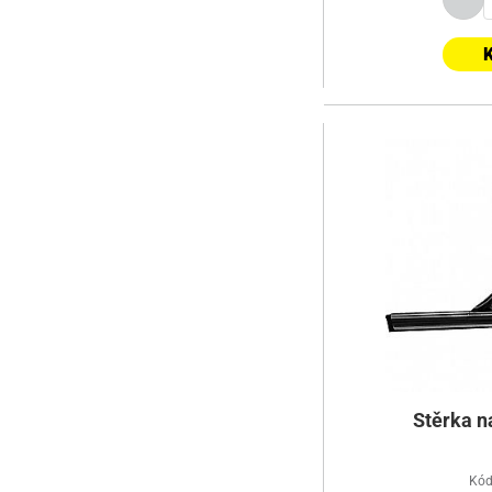
K
Stěrka n
Kód