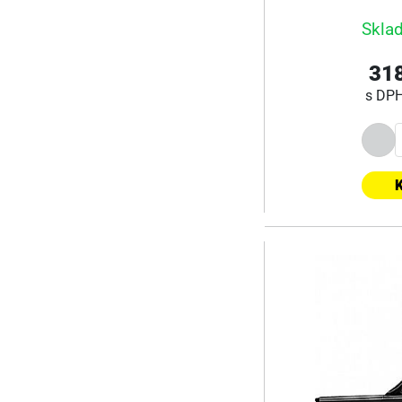
Skla
318
s DP
K