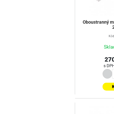
Oboustranný mo
Kód
Skla
270
s DP
K