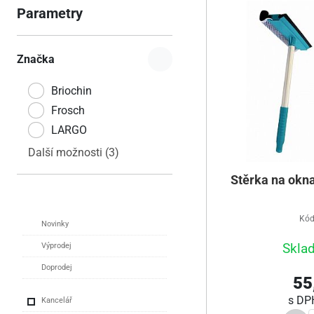
Parametry
Značka
Briochin
Frosch
LARGO
Další možnosti (3)
Stěrka na okn
Kód
Novinky
Skla
Výprodej
Doprodej
55
s D
Kancelář