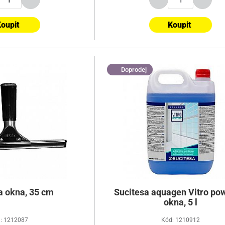
oupit
Koupit
Doprodej
a okna, 35 cm
Sucitesa aquagen Vitro po
okna, 5 l
: 1212087
Kód: 1210912