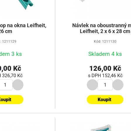
p na okna Leifheit,
Návlek na oboustranný 
26 cm
Leifheit, 2 x 6 x 28 cm
: 1211129
Kód: 1211130
dem 3 ks
Skladem 4 ks
,00 Kč
126,00 Kč
H
326,70 Kč
s DPH
152,46 Kč
oupit
Koupit