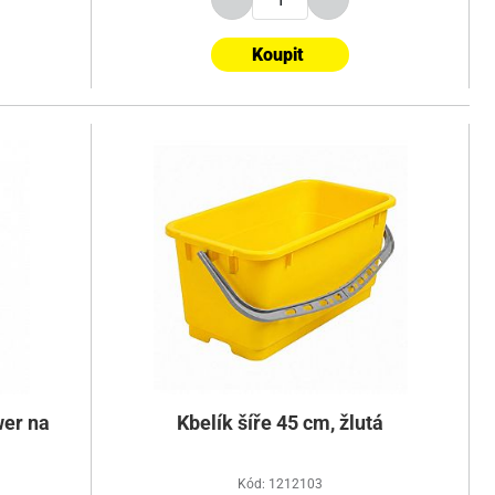
Koupit
wer na
Kbelík šíře 45 cm, žlutá
Kód: 1212103