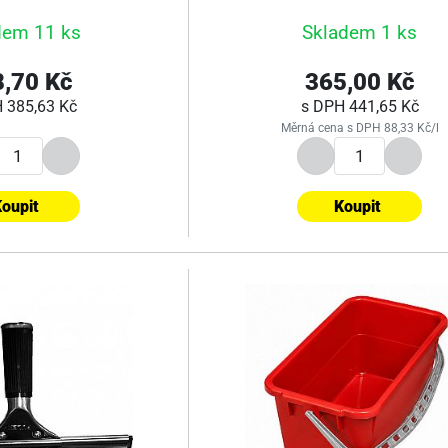
dem 11 ks
Skladem 1 ks
,70 Kč
365,00 Kč
H
385,63 Kč
s DPH
441,65 Kč
Měrná cena s DPH 88,33 Kč/l
oupit
Koupit