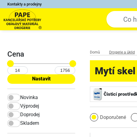
Kontakty a prodejny
Cena
Domů
Drogerie a úklid
Mytí skel
Čisticí prostřed
Novinka
Výprodej
Doprodej
Doporučené
Skladem