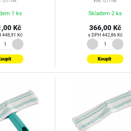
: 1211104
Kód: 1211108
dem 1 ks
Skladem 2 ks
,00 Kč
366,00 Kč
H
448,91 Kč
s DPH
442,86 Kč
oupit
Koupit