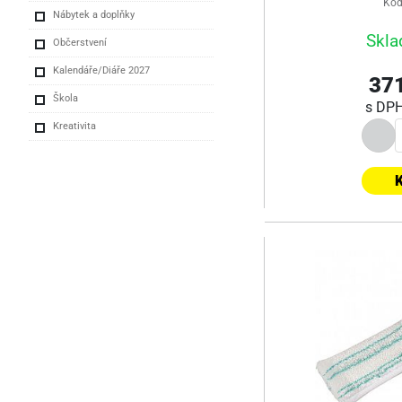
Kód
Nábytek a doplňky
Skla
Občerstvení
Kalendáře/Diáře 2027
371
Škola
s DP
Kreativita
K