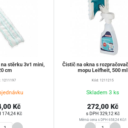
 na stěrku 3v1 mini,
Čistič na okna s rozpračova
20 cm
mopu Leifheit, 500 ml
: 1211197
Kód: 1211215
bjednávku
Skladem 3 ks
,00 Kč
272,00 Kč
H
174,24 Kč
s DPH
329,12 Kč
Měrná cena s DPH 658,24 Kč/l