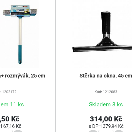
a+ rozmývák, 25 cm
Stěrka na okna, 45 c
: 1202172
Kód: 1212083
dem 11 ks
Skladem 3 ks
,50 Kč
314,00 Kč
PH
67,16 Kč
s DPH
379,94 Kč