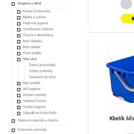
Drogerie a úklid
Krémy a francovky
Mýdla a solviny
K
Papírová hygiena
Osvěžovače vzduchu
Čističe a dezinfekce
Mytí nábytku
Mytí nádobí
Praní prádla
Mytí skel
Čisticí prostředky
Stěrky a kbelíky
Vysavače na okna
Mytí podlah
WC hygiena
Domácí potřeby
Vybavení hotelu
Osobní hygiena
Odpadkové koše/Pytle
Kbelík ší
Obalové materiály a Gastro
Ochranné pomůcky