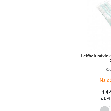
Leifheit návlek
Kód
Na o
144
s DP