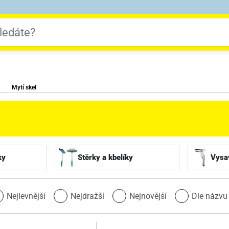
Mytí skel
ky
Stěrky a kbelíky
Vysa
Nejlevnější
Nejdražší
Nejnovější
Dle názv