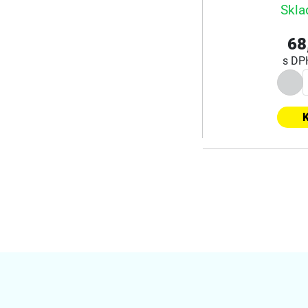
Skla
68
s D
K