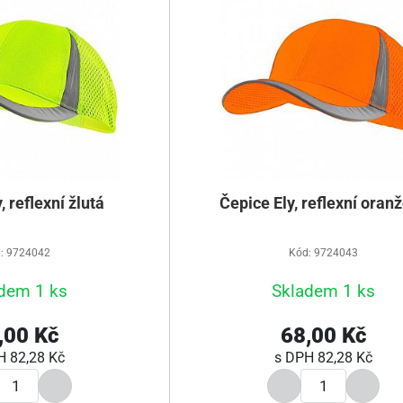
, reflexní žlutá
Čepice Ely, reflexní oran
: 9724042
Kód: 9724043
dem 1 ks
Skladem 1 ks
,00 Kč
68,00 Kč
PH
82,28 Kč
s DPH
82,28 Kč