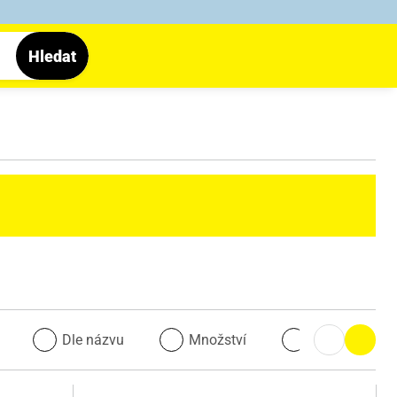
Hledat
u
Dle názvu
Množství
Množství