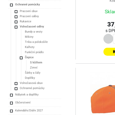
Kód
Ochranné pomůcky
Skla
Pracovní obuv
Pracovní oděvy
Rukavice
37
Volnočasové oděvy
s D
Bundy a vesty
Mikiny
Trika a polokošile
Kalhoty
K
Funkční prádlo
Čepice
S kšiltem
Zimní
Šátky a šály
Doplňky
Volnočasová obuv
Ochranné pomůcky
Nábytek a doplňky
Občerstvení
Kalendáře/Diáře 2027