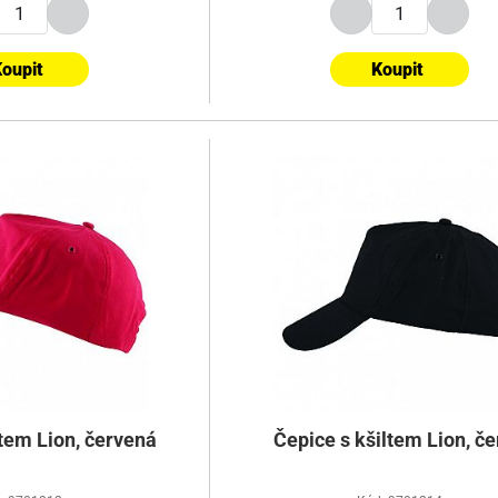
oupit
Koupit
ltem Lion, červená
Čepice s kšiltem Lion, č