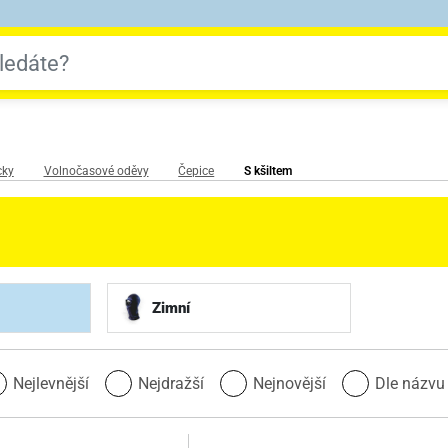
cky
Volnočasové oděvy
Čepice
S kšiltem
Zimní
Nejlevnější
Nejdražší
Nejnovější
Dle názv