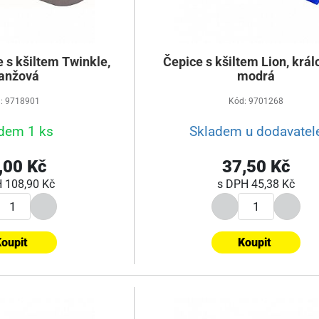
e s kšiltem Twinkle,
Čepice s kšiltem Lion, krá
anžová
modrá
: 9718901
Kód: 9701268
dem 1 ks
Skladem u dodavatel
,00 Kč
37,50 Kč
H
108,90 Kč
s DPH
45,38 Kč
oupit
Koupit