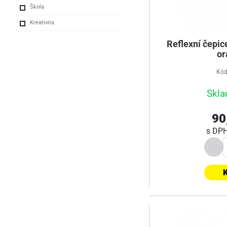
Škola
Kreativita
Reflexní čepic
or
Kód
Skla
90
s DP
K