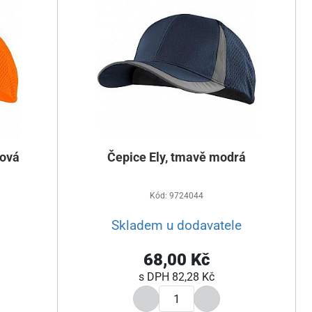
žová
Čepice Ely, tmavě modrá
Kód: 9724044
Skladem u dodavatele
68,00 Kč
s DPH
82,28 Kč