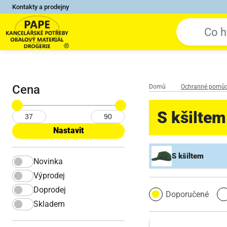
Kontakty a prodejny
Cena
Domů
Ochranné pomů
S kšiltem
S kšiltem
Novinka
Výprodej
Doprodej
Doporučené
Skladem