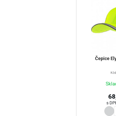
Čepice Ely
Kód
Skla
68
s D