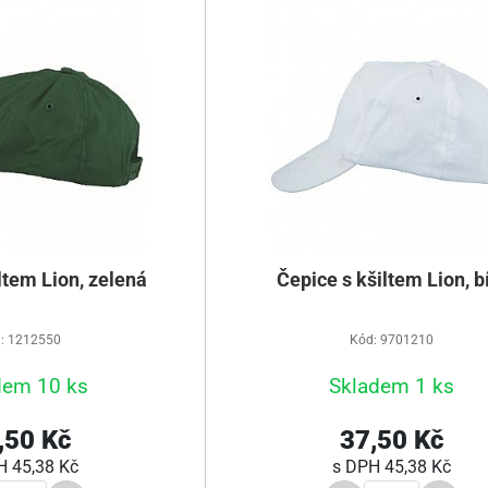
ltem Lion, zelená
Čepice s kšiltem Lion, b
: 1212550
Kód: 9701210
dem 10 ks
Skladem 1 ks
,50 Kč
37,50 Kč
PH
45,38 Kč
s DPH
45,38 Kč