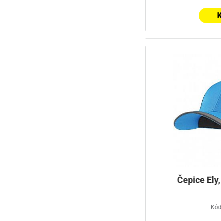
K
Čepice Ely
Kód