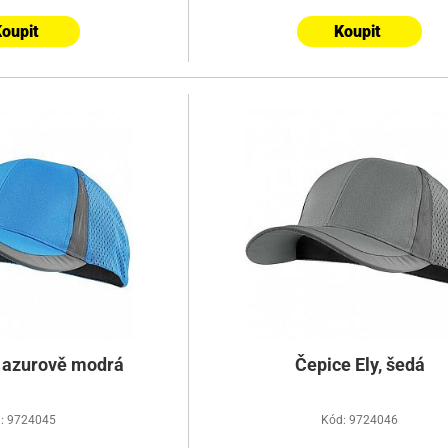
oupit
Koupit
, azurově modrá
Čepice Ely, šedá
: 9724045
Kód: 9724046