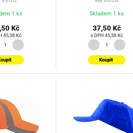
: 9701212
Kód: 9701214
dem 1 ks
Skladem 1 ks
,50 Kč
37,50 Kč
PH
45,38 Kč
s DPH
45,38 Kč
oupit
Koupit