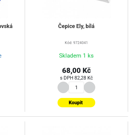
lovská
Čepice Ely, bílá
Kód: 9724041
e
Skladem 1 ks
68,00 Kč
s DPH
82,28 Kč
Koupit