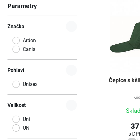
Parametry
Značka
Ardon
Canis
Pohlaví
Čepice s kši
Unisex
Kód
Velikost
Skla
Uni
37
UNI
s D