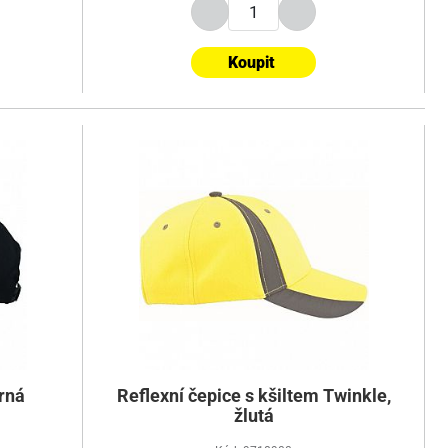
Koupit
erná
Reflexní čepice s kšiltem Twinkle,
žlutá