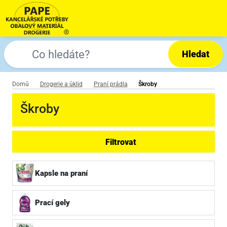
Hledat
Domů
Drogerie a úklid
Praní prádla
Škroby
Škroby
Filtrovat
Kapsle na praní
Prací gely