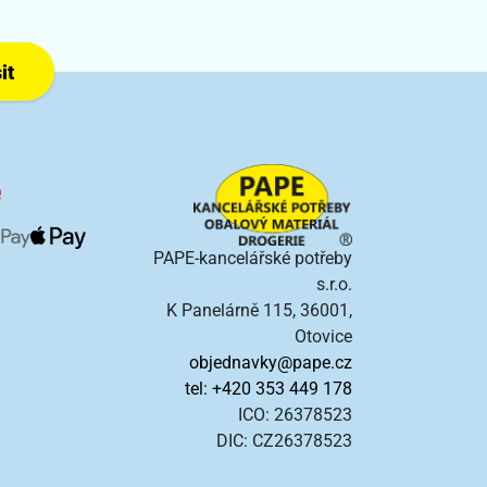
it
PAPE-kancelářské potřeby
s.r.o.
K Panelárně 115, 36001,
Otovice
objednavky@pape.cz
tel: +420 353 449 178
ICO: 26378523
DIC: CZ26378523