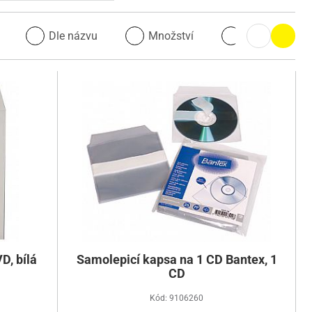
u
Dle názvu
Množství
Množství
D, bílá
Samolepicí kapsa na 1 CD Bantex, 1
CD
Kód: 9106260