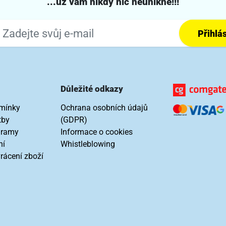
...už vám nikdy nic neunikne!!!
Přihlás
Důležité odkazy
mínky
Ochrana osobních údajů
tby
(GDPR)
gramy
Informace o cookies
ní
Whistleblowing
rácení zboží