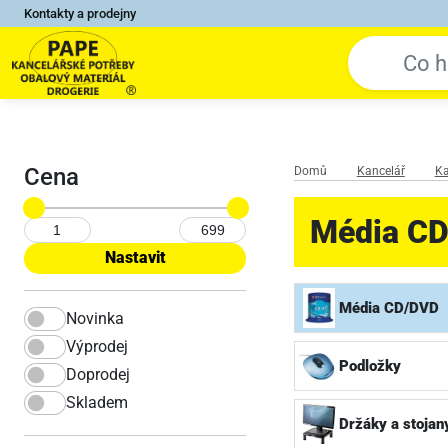
Kontakty a prodejny
Cena
Domů
Kancelář
Ka
Média C
Média CD/DVD
Novinka
Výprodej
Podložky
Doprodej
Skladem
Držáky a stojan