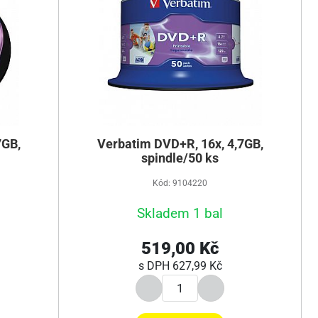
7GB,
Verbatim DVD+R, 16x, 4,7GB,
spindle/50 ks
Kód: 9104220
Skladem 1 bal
519,00 Kč
s DPH
627,99 Kč