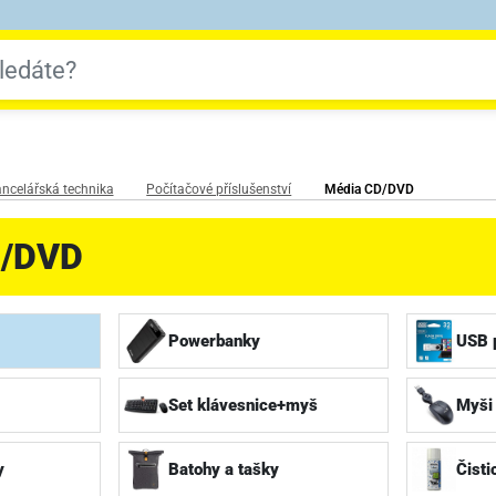
ncelářská technika
Počítačové příslušenství
Média CD/DVD
D/DVD
Powerbanky
USB 
Set klávesnice+myš
Myši
y
Batohy a tašky
Čisti