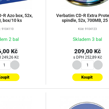
-R Azo box, 52x,
Verbatim CD-R Extra Prote
 box/10 ks
spindle, 52x, 700MB, 25
: 9104110
Kód: 9104123
dem 2 bal
Skladem 3 bal
,00 Kč
209,00 Kč
H
249,26 Kč
s DPH
252,89 Kč
oupit
Koupit