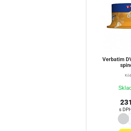
Verbatim DV
spin
Kód
Skla
231
s DP