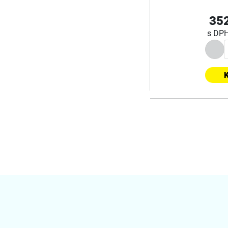
352
s DP
K