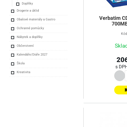
Doplňky
Drogerie a úklid
Verbatim CD
Obalové materiály a Gastro
700MB,
Ochranné pomůcky
Kód
Nábytek a doplňky
Skla
Občerstvení
Kalendáře/Diáře 2027
206
Škola
s DP
Kreativita
K