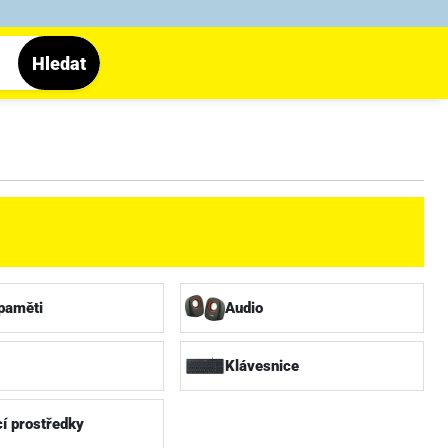
Hledat
paměti
Audio
Klávesnice
cí prostředky