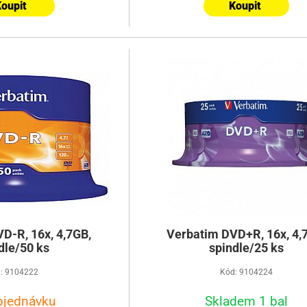
oupit
Koupit
D-R, 16x, 4,7GB,
Verbatim DVD+R, 16x, 4,
dle/50 ks
spindle/25 ks
: 9104222
Kód: 9104224
bjednávku
Skladem 1 bal