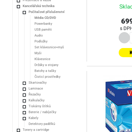
Prezentace a vazba
Skla
Kancelářská technika
Počítačové příslušenství
Média CD/DVD
699
Powerbanky
s DP
USB paměti
Audio
Podložky
Set klávesnice+myš
K
Myši
Klávesnice
Držáky a stojany
Batohy a tašky
Čisticí prostředky
Skartovačky
Laminace
Řezačky
Kalkulačky
Tiskárny štítků
Baterie / nabíječky
Kabely
Detektory padělků
Tonery a cartridge