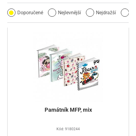
Doporučené
Nejlevnější
Nejdražší
Ne
Památník MFP, mix
Kód: 9180244