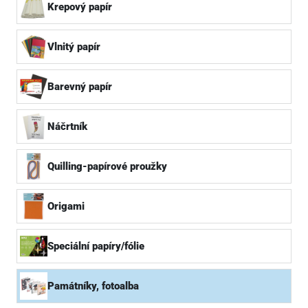
Krepový papír
Vlnitý papír
Barevný papír
Náčrtník
Quilling-papírové proužky
Origami
Speciální papíry/fólie
Památníky, fotoalba