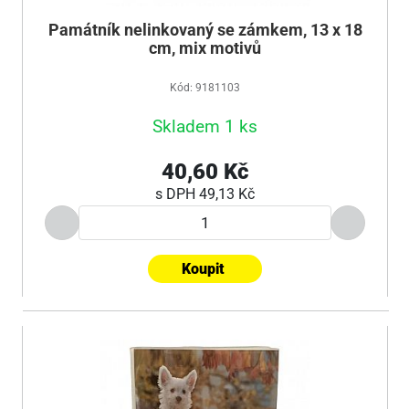
Památník nelinkovaný se zámkem, 13 x 18
cm, mix motivů
Kód: 9181103
Skladem 1 ks
40,60 Kč
s DPH
49,13 Kč
Koupit