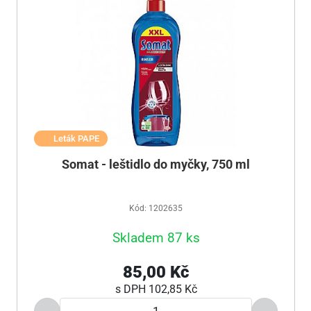
Leták PAPE
Somat - leštidlo do myčky, 750 ml
Kód: 1202635
Skladem 87 ks
85,00 Kč
s DPH
102,85 Kč