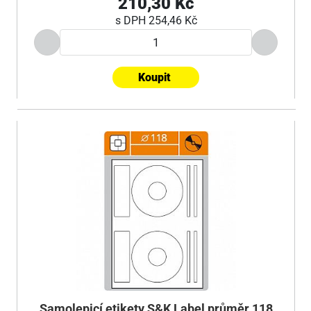
210,30 Kč
s DPH
254,46 Kč
Koupit
Samolepicí etikety S&K Label průměr 118