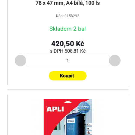
78 x 47 mm, A4 bílá, 100 ls
Kód: 0158292
Skladem 2 bal
420,50 Kč
s DPH
508,81 Kč
Koupit