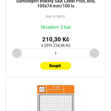
Samolepicí etikety S&K Label Plus, bílá,
105x74 mm/100 ls
Kód: 0158231
Skladem 3 bal
210,30 Kč
s DPH
254,46 Kč
Koupit