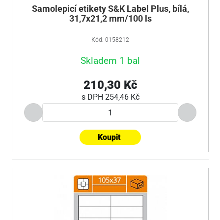
Samolepicí etikety S&K Label Plus, bílá,
31,7x21,2 mm/100 ls
Kód: 0158212
Skladem 1 bal
210,30 Kč
s DPH
254,46 Kč
Koupit