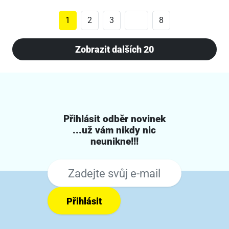
1
2
3
8
Zobrazit dalších 20
Přihlásit odběr novinek
...už vám nikdy nic
neunikne!!!
Přihlásit