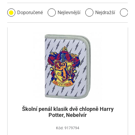
Doporučené
Nejlevnější
Nejdražší
Ne
Školní penál klasik dvě chlopně Harry
Potter, Nebelvír
Kód: 9179794