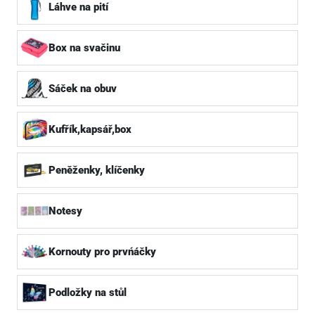
Láhve na pití
Box na svačinu
Sáček na obuv
Kufřík,kapsář,box
Peněženky, klíčenky
Notesy
Kornouty pro prvńáčky
Podložky na stůl