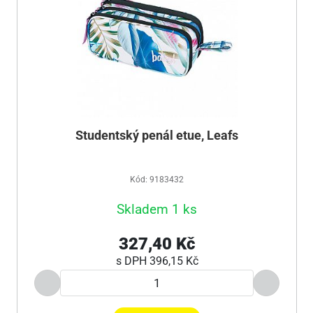
Studentský penál etue, Leafs
Kód: 9183432
Skladem 1 ks
327,40 Kč
s DPH
396,15 Kč