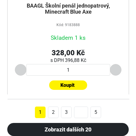
BAAGL Školní penál jednopatrový,
Minecraft Blue Axe
Kód: 9183888
Skladem 1 ks
328,00 Kč
s DPH
396,88 Kč
Koupit
1
2
3
5
Zobrazit dalších 20