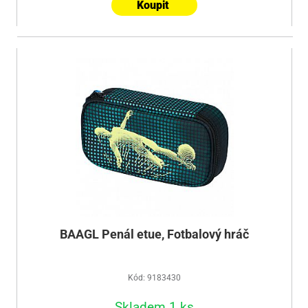
Koupit
BAAGL Penál etue, Fotbalový hráč
Kód: 9183430
Skladem 1 ks