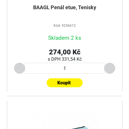
BAAGL Penál etue, Tenisky
Kód: 9256612
Skladem 2 ks
274,00 Kč
s DPH
331,54 Kč
Koupit