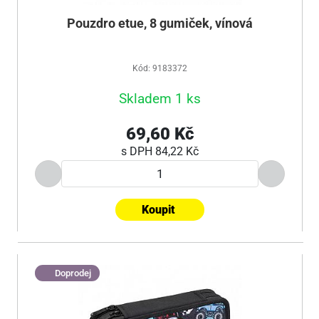
Pouzdro etue, 8 gumiček, vínová
Kód: 9183372
Skladem 1 ks
69,60 Kč
s DPH
84,22 Kč
Koupit
Doprodej