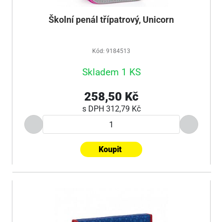
Školní penál třípatrový, Unicorn
Kód: 9184513
Skladem 1 KS
258,50 Kč
s DPH
312,79 Kč
Koupit