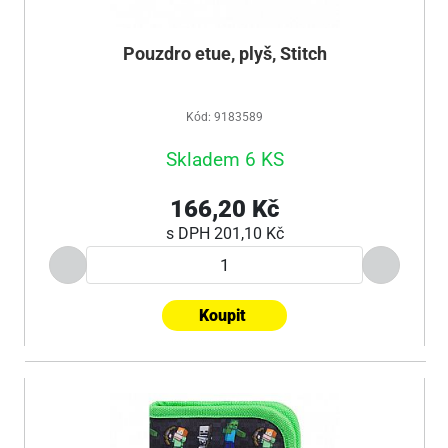
Pouzdro etue, plyš, Stitch
Kód: 9183589
Skladem 6 KS
166,20 Kč
s DPH
201,10 Kč
Koupit