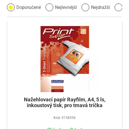
Doporučené
Nejlevnější
Nejdražší
Ne
Nažehlovací papír Rayfilm, A4, 5 ls,
inkoustový tisk, pro tmavá trička
Kód: 0158556