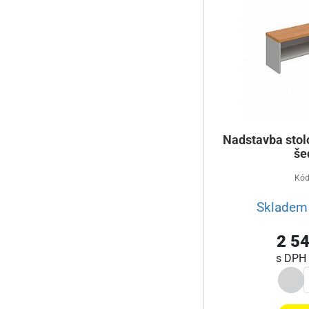
Nadstavba stol
še
Kód
Skladem 
2 54
s DPH