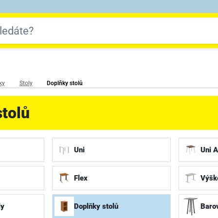
ky
Stoly
Doplňky stolů
tolů
Uni
Uni A
Flex
Výško
ly
Doplňky stolů
Barov