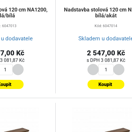
ová 120 cm NA1200,
Nadstavba stolová 120 cm 
lá/bílá
bílá/akát
: 6047013
Kód: 6047014
u dodavatele
Skladem u dodavatel
7,00 Kč
2 547,00 Kč
3 081,87 Kč
s DPH
3 081,87 Kč
oupit
Koupit