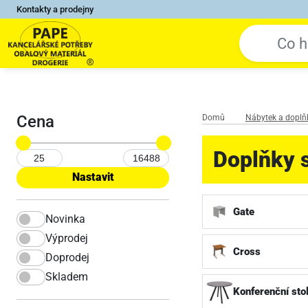
Kontakty a prodejny
Cena
Domů
Nábytek a doplň
Doplňky s
Gate
Novinka
Výprodej
Cross
Doprodej
Skladem
Konferenční sto