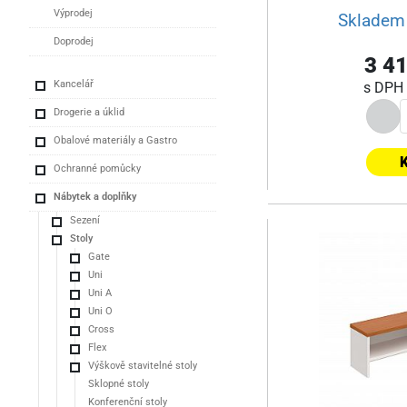
Výprodej
Skladem 
Doprodej
3 41
Kancelář
s DPH
Drogerie a úklid
Obalové materiály a Gastro
K
Ochranné pomůcky
Nábytek a doplňky
Sezení
Stoly
Gate
Uni
Uni A
Uni O
Cross
Flex
Výškově stavitelné stoly
Sklopné stoly
Konferenční stoly