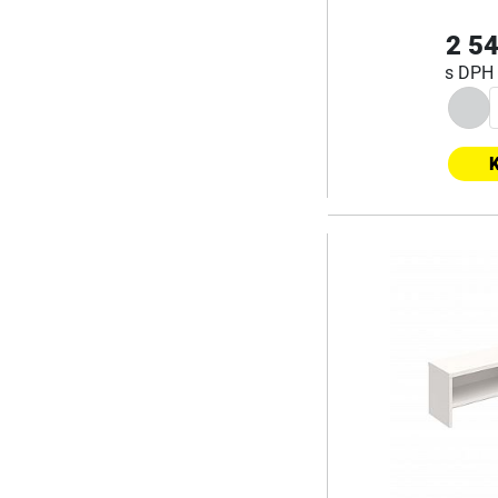
2 54
s DPH
K