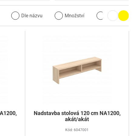
u
Dle názvu
Množství
Množství
NA1200,
Nadstavba stolová 120 cm NA1200,
akát/akát
Kód: 6047001