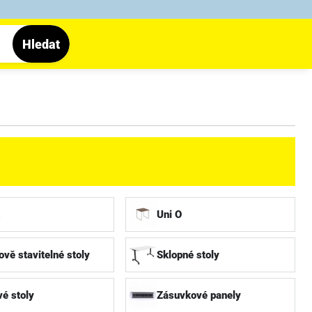
Hledat
Uni O
vě stavitelné stoly
Sklopné stoly
é stoly
Zásuvkové panely