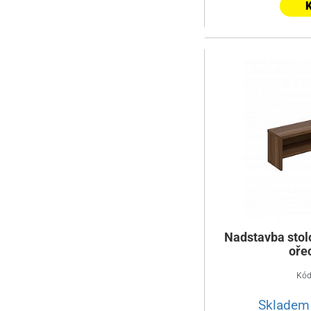
K
Nadstavba stol
oře
Kód
Skladem 