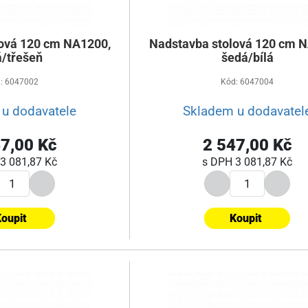
ová 120 cm NA1200,
Nadstavba stolová 120 cm 
á/třešeň
šedá/bílá
: 6047002
Kód: 6047004
u dodavatele
Skladem u dodavatel
7,00 Kč
2 547,00 Kč
3 081,87 Kč
s DPH
3 081,87 Kč
oupit
Koupit