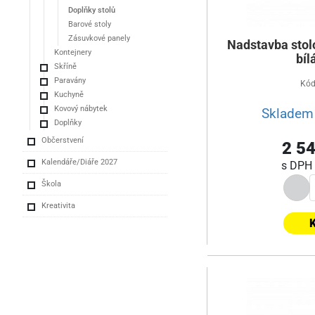
Doplňky stolů
Barové stoly
Zásuvkové panely
Nadstavba stol
Kontejnery
bíl
Skříně
Paravány
Kód
Kuchyně
Kovový nábytek
Skladem 
Doplňky
Občerstvení
2 54
Kalendáře/Diáře 2027
s DPH
Škola
Kreativita
K