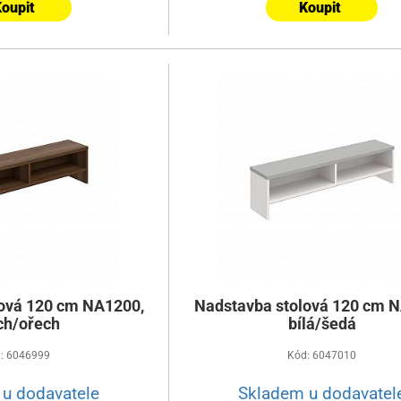
oupit
Koupit
ová 120 cm NA1200,
Nadstavba stolová 120 cm 
ch/ořech
bílá/šedá
: 6046999
Kód: 6047010
u dodavatele
Skladem u dodavatel