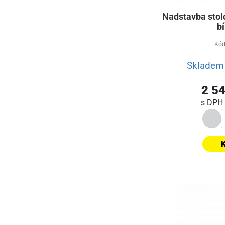
Nadstavba stol
bí
Kód
Skladem 
2 54
s DPH
K