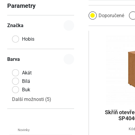
Parametry
Doporučené
Značka
Hobis
Barva
Akát
Bílá
Buk
Další možnosti (5)
Skříň otevř
SP4040
Kód
Novinky