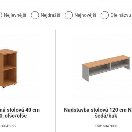
Nejlevnější
Nejdražší
Nejnovější
Dle názv
ená stolová 40 cm
Nadstavba stolová 120 cm 
, olše/olše
šedá/buk
: 6042822
Kód: 6047008