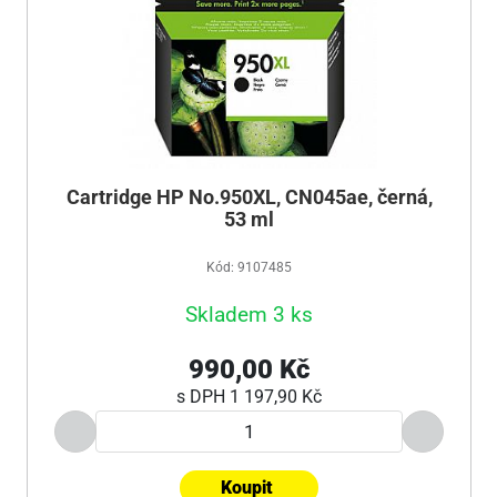
Cartridge HP No.950XL, CN045ae, černá,
53 ml
Kód: 9107485
Skladem 3 ks
990,00 Kč
s DPH
1 197,90 Kč
Koupit