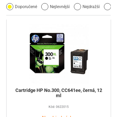
Doporučené
Nejlevnější
Nejdražší
Ne
Cartridge HP No.300, CC641ee, černá, 12
ml
Kód: 0622015