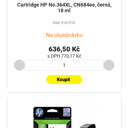
Cartridge HP No.364XL, CN684ee, černá,
18 ml
Kód: 9107510
Na objednávku
636,50 Kč
s DPH
770,17 Kč
Koupit