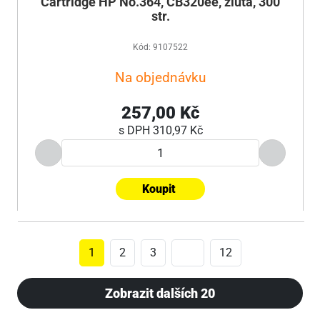
Cartridge HP No.364, CB320ee, žlutá, 300
str.
Kód: 9107522
Na objednávku
257,00 Kč
s DPH
310,97 Kč
Koupit
1
2
3
12
Zobrazit dalších 20