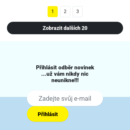
1
2
3
Zobrazit dalších 20
Přihlásit odběr novinek
...už vám nikdy nic
neunikne!!!
Přihlásit