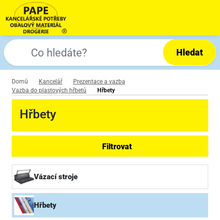
Hledat
Domů
Kancelář
Prezentace a vazba
Vazba do plastových hřbetů
Hřbety
Hřbety
Filtrovat
Vázací stroje
Hřbety