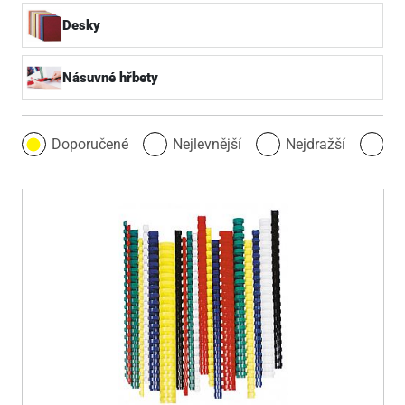
Desky
Násuvné hřbety
Doporučené
Nejlevnější
Nejdražší
Ne