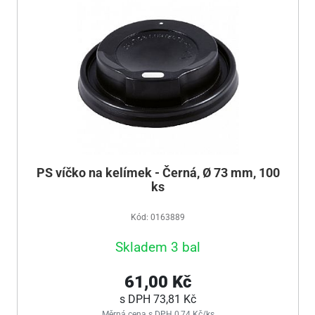
PS víčko na kelímek - Černá, Ø 73 mm, 100
ks
Kód: 0163889
Skladem 3 bal
61,00 Kč
s DPH
73,81 Kč
Měrná cena s DPH 0,74 Kč/ks