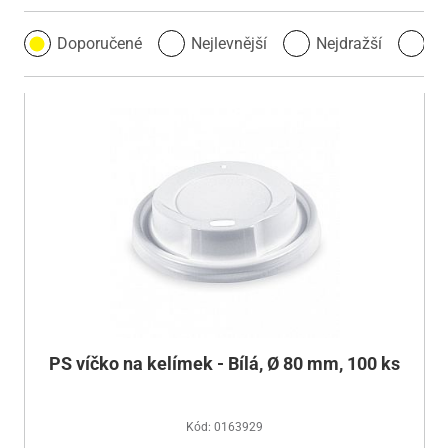
Doporučené
Nejlevnější
Nejdražší
Ne
PS víčko na kelímek - Bílá, Ø 80 mm, 100 ks
Kód: 0163929