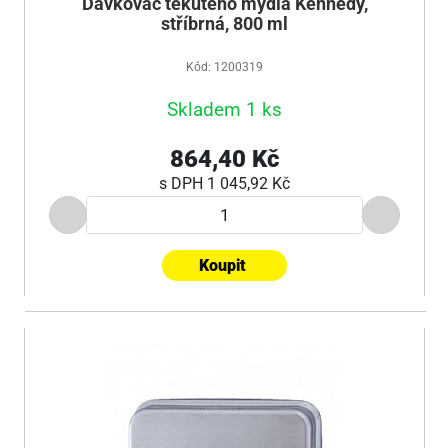
Dávkovač tekutého mýdla Kennedy,
stříbrná, 800 ml
Kód: 1200319
Skladem 1 ks
864,40 Kč
s DPH
1 045,92 Kč
Koupit