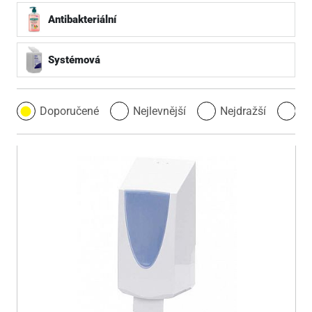
Antibakteriální
Systémová
Doporučené
Nejlevnější
Nejdražší
Ne