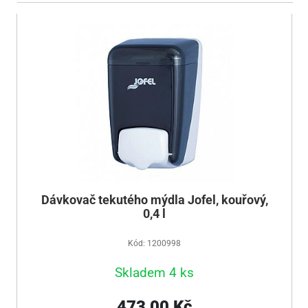
Dávkovač tekutého mýdla Jofel, kouřový,
0,4 l
Kód: 1200998
Skladem 4 ks
473,00 Kč