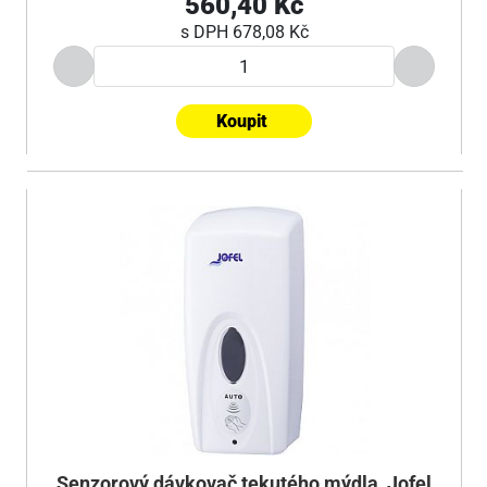
560,40 Kč
s DPH
678,08 Kč
Koupit
Senzorový dávkovač tekutého mýdla, Jofel