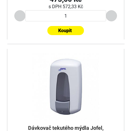
s DPH
572,33 Kč
Koupit
Dávkovač tekutého mýdla Jofel,