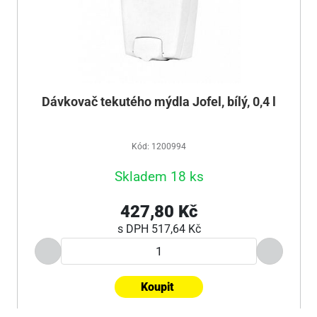
Dávkovač tekutého mýdla Jofel, bílý, 0,4 l
Kód: 1200994
Skladem 18 ks
427,80 Kč
s DPH
517,64 Kč
Koupit