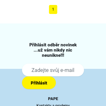
1
Přihlásit odběr novinek
...už vám nikdy nic
neunikne!!!
Přihlásit
PAPE
Kontakty a prodejny