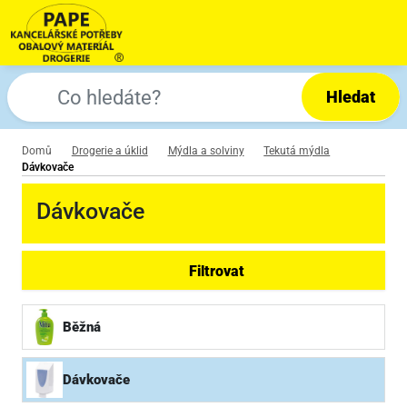
Hledat
Domů
Drogerie a úklid
Mýdla a solviny
Tekutá mýdla
Dávkovače
Dávkovače
Filtrovat
Běžná
Dávkovače