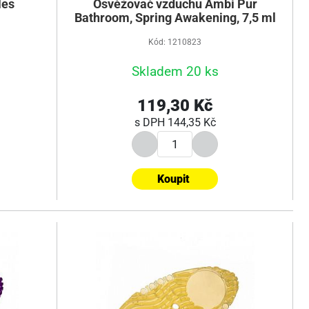
les
Osvěžovač vzduchu Ambi Pur
Bathroom, Spring Awakening, 7,5 ml
Kód: 1210823
Skladem 20 ks
119,30 Kč
s DPH
144,35 Kč
Koupit