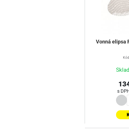
Vonná elipsa 
Kód
Skla
134
s DP
K