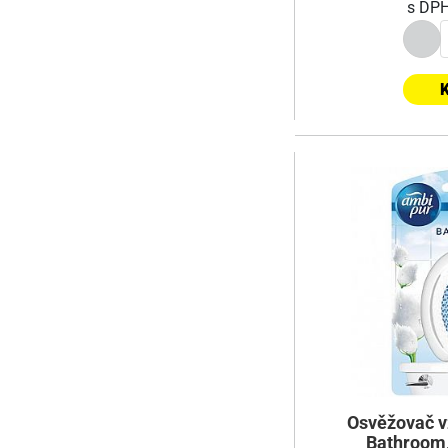
s DP
K
Osvěžovač v
Bathroom,