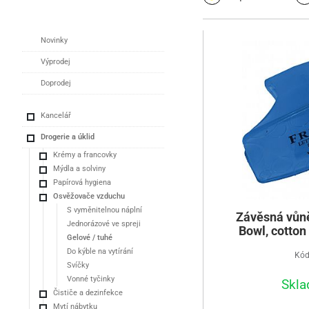
Novinky
Výprodej
Doprodej
Kancelář
Drogerie a úklid
Krémy a francovky
Mýdla a solviny
Papírová hygiena
Osvěžovače vzduchu
S vyměnitelnou náplní
Závěsná vůn
Jednorázové ve spreji
Bowl, cotto
Gelové / tuhé
Do kýble na vytírání
Kód
Svíčky
Vonné tyčinky
Skla
Čističe a dezinfekce
Mytí nábytku