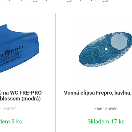
ě na WC FRE-PRO
Vonná elipsa Frepro, bavlna
n blossom (modrá)
: 1210390
Kód: 1210960
dem 3 ks
Skladem 17 ks