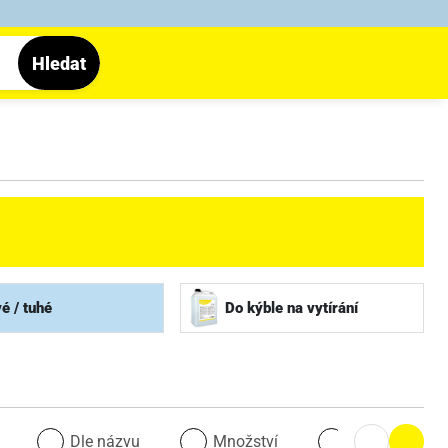
Hledat
é / tuhé
Do kýble na vytírání
u
Dle názvu
Množství
Množství