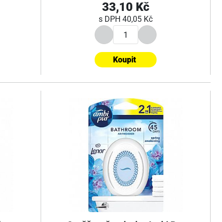
33,10 Kč
s DPH
40,05 Kč
Koupit