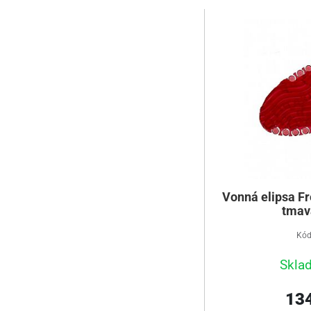
Vonná elipsa Fr
tmav
Kód
Skla
134