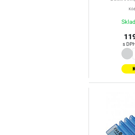
Kód
Skla
119
s DP
K