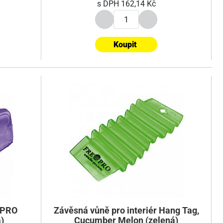
s DPH
162,14 Kč
Koupit
-PRO
Závěsná vůně pro interiér Hang Tag,
)
Cucumber Melon (zelená)