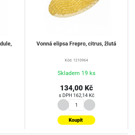
dule,
Vonná elipsa Frepro, citrus, žlutá
Kód: 1210964
Skladem 19 ks
134,00 Kč
s DPH
162,14 Kč
Koupit