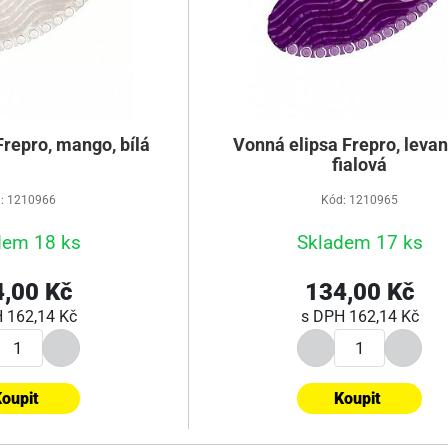
Frepro, mango, bílá
Vonná elipsa Frepro, levan
fialová
: 1210966
Kód: 1210965
dem 18 ks
Skladem 17 ks
,00 Kč
134,00 Kč
H
162,14 Kč
s DPH
162,14 Kč
oupit
Koupit