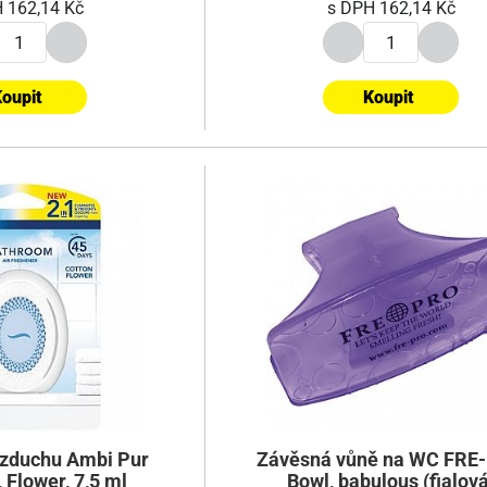
H
162,14 Kč
s DPH
162,14 Kč
oupit
Koupit
zduchu Ambi Pur
Závěsná vůně na WC FRE
 Flower, 7,5 ml
Bowl, babulous (fialová