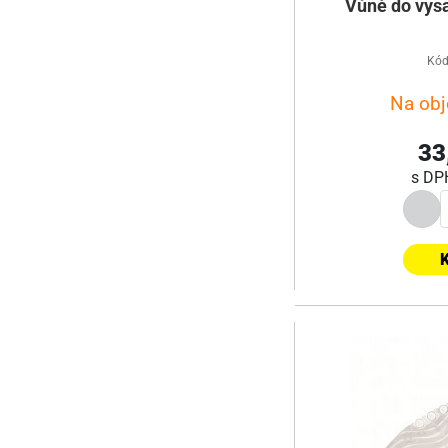
Vůně do vysa
Kód
Na ob
33
s D
K