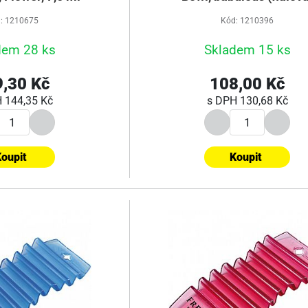
: 1210675
Kód: 1210396
dem 28 ks
Skladem 15 ks
,30 Kč
108,00 Kč
H
144,35 Kč
s DPH
130,68 Kč
oupit
Koupit