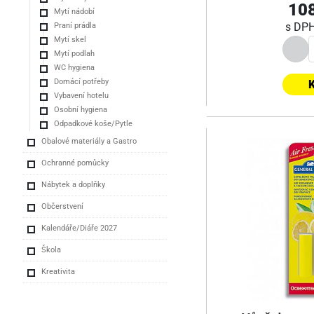
108
Mytí nádobí
s DP
Praní prádla
Mytí skel
Mytí podlah
WC hygiena
Domácí potřeby
K
Vybavení hotelu
Osobní hygiena
Odpadkové koše/Pytle
Obalové materiály a Gastro
Ochranné pomůcky
Nábytek a doplňky
Občerstvení
Kalendáře/Diáře 2027
Škola
Kreativita