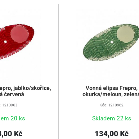
epro, jablko/skořice,
Vonná elipsa Frepro,
á červená
okurka/meloun, zelen
: 1210963
Kód: 1210962
dem 20 ks
Skladem 22 ks
,00 Kč
134,00 Kč