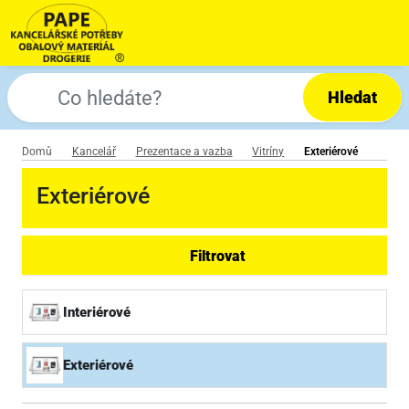
Hledat
Domů
Kancelář
Prezentace a vazba
Vitríny
Exteriérové
Exteriérové
Filtrovat
Interiérové
Exteriérové