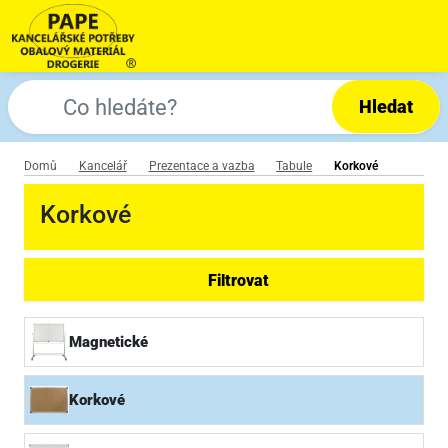
Hledat
Domů
Kancelář
Prezentace a vazba
Tabule
Korkové
Korkové
Filtrovat
Magnetické
Korkové