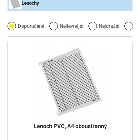
Lenochy
Doporučené
Nejlevnější
Nejdražší
Ne
Lenoch PVC, A4 oboustranný