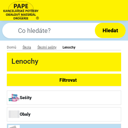
Hledat
Domů
Škola
Školní sešity
Lenochy
Lenochy
Filtrovat
Sešity
Obaly