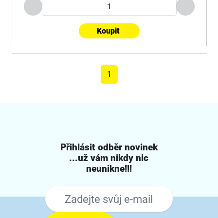
Koupit
1
Přihlásit odběr novinek
...už vám nikdy nic
neunikne!!!