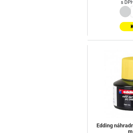
s DP
K
Edding náhradn
ml