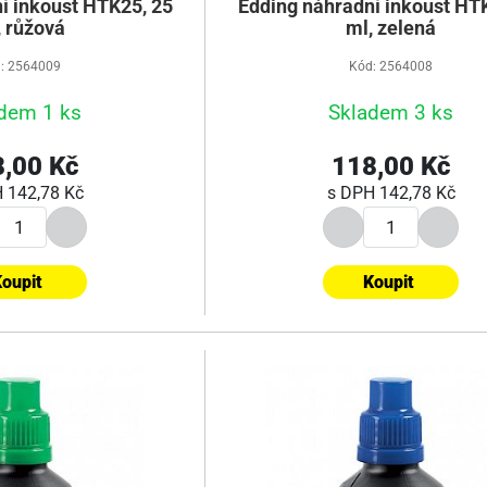
í inkoust HTK25, 25
Edding náhradní inkoust HT
, růžová
ml, zelená
: 2564009
Kód: 2564008
dem 1 ks
Skladem 3 ks
,00 Kč
118,00 Kč
H
142,78 Kč
s DPH
142,78 Kč
oupit
Koupit