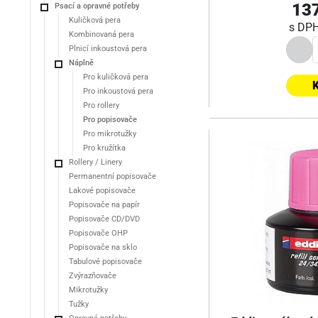
137
Psací a opravné potřeby
Kuličková pera
s DP
Kombinovaná pera
Plnicí inkoustová pera
Náplně
Pro kuličková pera
K
Pro inkoustová pera
Pro rollery
Pro popisovače
Pro mikrotužky
Pro kružítka
Rollery / Linery
Permanentní popisovače
Lakové popisovače
Popisovače na papír
Popisovače CD/DVD
Popisovače OHP
Popisovače na sklo
Tabulové popisovače
Zvýrazňovače
Mikrotužky
Tužky