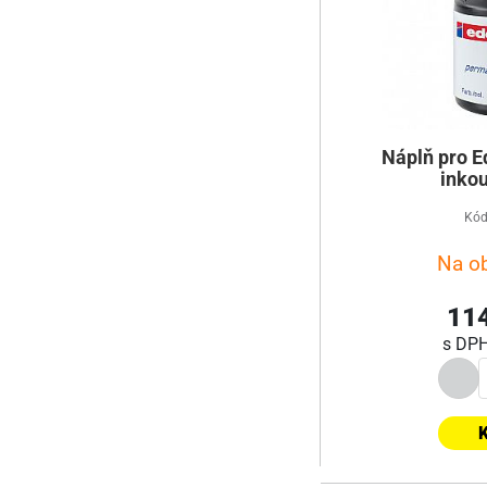
Náplň pro E
inkou
Kód
Na o
114
s DP
K