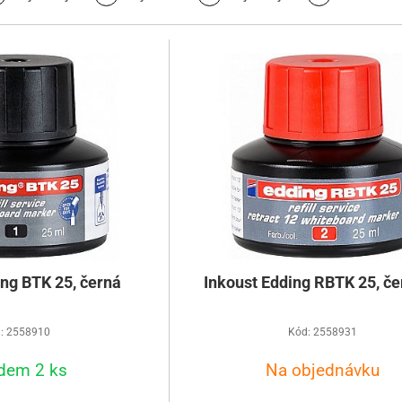
ing BTK 25, černá
Inkoust Edding RBTK 25, č
: 2558910
Kód: 2558931
dem 2 ks
Na objednávku