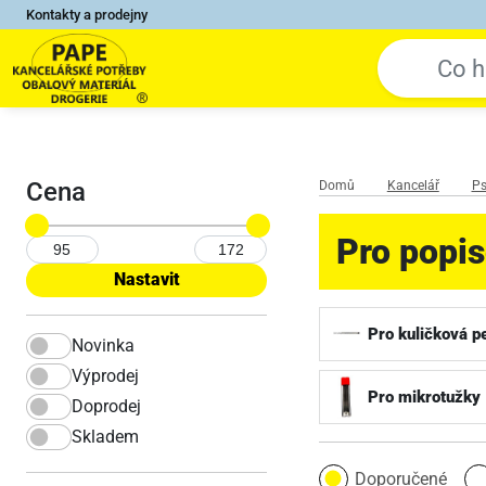
Kontakty a prodejny
Cena
Domů
Kancelář
Ps
Pro popi
Pro kuličková p
Novinka
Výprodej
Pro mikrotužky
Doprodej
Skladem
Doporučené