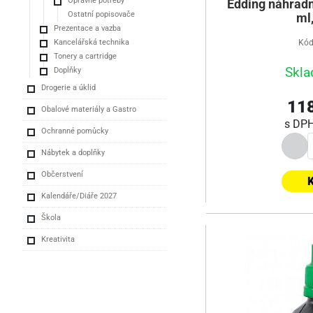
Opravné potřeby
Edding náhradn
Ostatní popisovače
ml
Prezentace a vazba
Kancelářská technika
Kód
Tonery a cartridge
Skla
Doplňky
Drogerie a úklid
118
Obalové materiály a Gastro
s DP
Ochranné pomůcky
Nábytek a doplňky
Občerstvení
K
Kalendáře/Diáře 2027
Škola
Kreativita