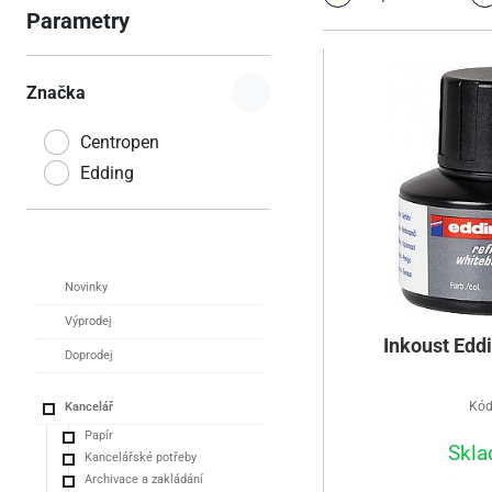
Parametry
Značka
Centropen
Edding
Novinky
Výprodej
Inkoust Edd
Doprodej
Kód
Kancelář
Papír
Skla
Kancelářské potřeby
Archivace a zakládání