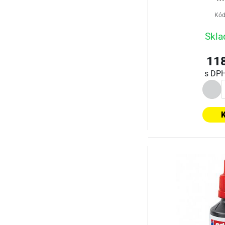
Kód
Skla
118
s DP
K