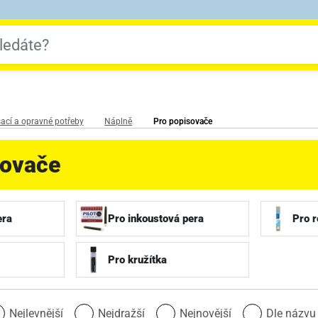
ací a opravné potřeby
Náplně
Pro popisovače
sovače
era
Pro inkoustová pera
Pro r
Pro kružítka
Nejlevnější
Nejdražší
Nejnovější
Dle názv