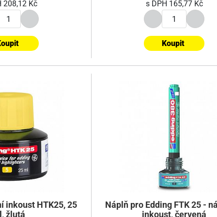
H
208,12 Kč
s DPH
165,77 Kč
oupit
Koupit
í inkoust HTK25, 25
Náplň pro Edding FTK 25 - n
, žlutá
inkoust, červená