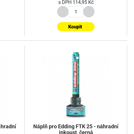
s DPH
114,95 Kč
Koupit
áhradní
Náplň pro Edding FTK 25 - náhradní
inkoust, černá