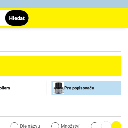
Hledat
ollery
Pro popisovače
u
Dle názvu
Množství
Množství