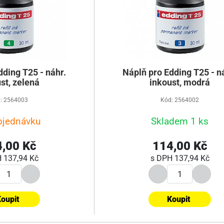
dding T25 - náhr.
Náplň pro Edding T25 - n
st, zelená
inkoust, modrá
: 2564003
Kód: 2564002
bjednávku
Skladem 1 ks
,00 Kč
114,00 Kč
H
137,94 Kč
s DPH
137,94 Kč
oupit
Koupit