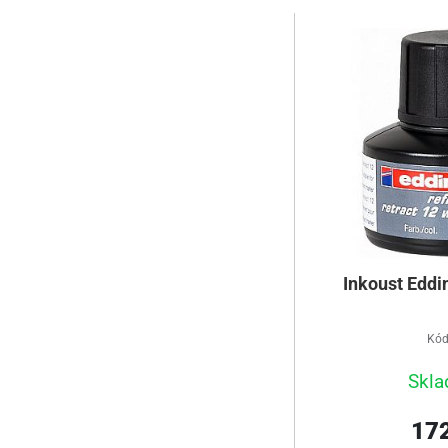
Inkoust Eddi
Kód
Skla
172