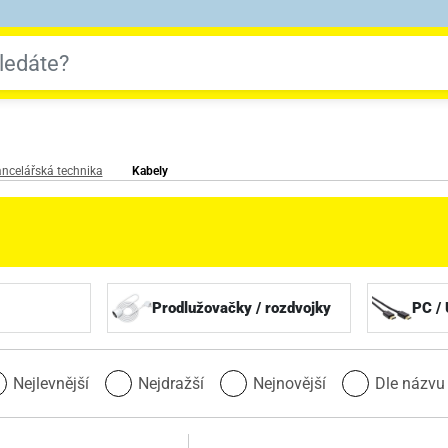
ncelářská technika
Kabely
Prodlužovačky / rozdvojky
PC /
Nejlevnější
Nejdražší
Nejnovější
Dle názv