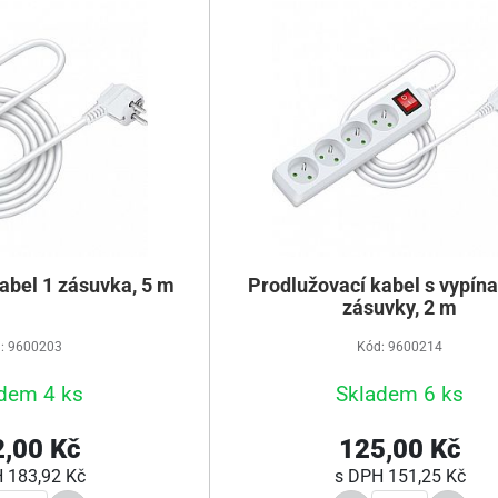
abel 1 zásuvka, 5 m
Prodlužovací kabel s vypín
zásuvky, 2 m
: 9600203
Kód: 9600214
dem 4 ks
Skladem 6 ks
,00 Kč
125,00 Kč
H
183,92 Kč
s DPH
151,25 Kč