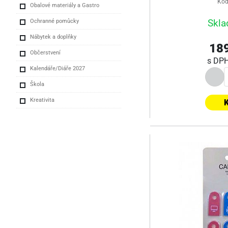
Kód
Obalové materiály a Gastro
Skla
Ochranné pomůcky
Nábytek a doplňky
189
Občerstvení
s DP
Kalendáře/Diáře 2027
Škola
Kreativita
K