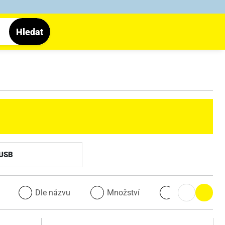
Hledat
 USB
u
Dle názvu
Množství
Množství