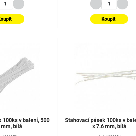
oupit
Koupit
 100ks v balení, 500
Stahovací pásek 100ks v bale
6 mm, bílá
x 7.6 mm, bílá