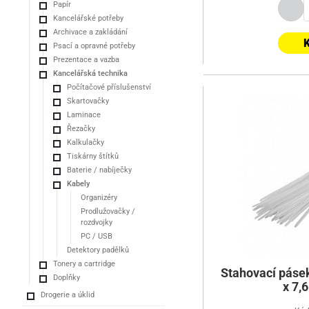
Papír
Kancelářské potřeby
Archivace a zakládání
K
Psací a opravné potřeby
Prezentace a vazba
Kancelářská technika
Počítačové příslušenství
Skartovačky
Laminace
Řezačky
Kalkulačky
Tiskárny štítků
Baterie / nabíječky
Kabely
Organizéry
Prodlužovačky /
rozdvojky
PC / USB
Detektory padělků
Tonery a cartridge
Stahovací pásek
Doplňky
x 7,
Drogerie a úklid