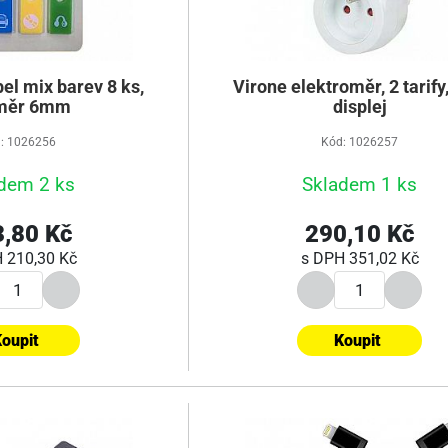
bel mix barev 8 ks,
Virone elektroměr, 2 tarify
měr 6mm
displej
: 1026256
Kód: 1026257
dem 2 ks
Skladem 1 ks
,80 Kč
290,10 Kč
H
210,30 Kč
s DPH
351,02 Kč
oupit
Koupit