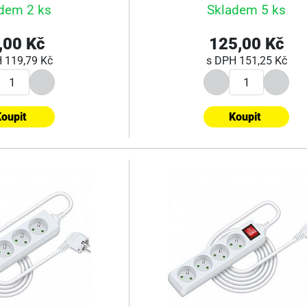
dem 2 ks
Skladem 5 ks
,00 Kč
125,00 Kč
H
119,79 Kč
s DPH
151,25 Kč
oupit
Koupit