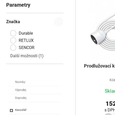
Parametry
Značka
Durable
RETLUX
SENCOR
Další možnosti (1)
Prodlužovací k
Kód
Novinky
Skla
Výprodej
Doprodej
152
s DP
Kancelář