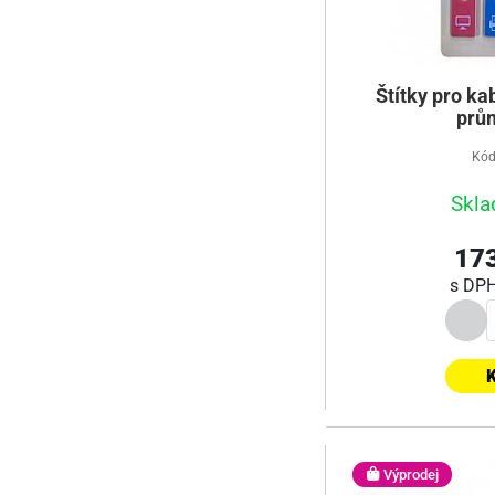
Štítky pro ka
prů
Kód
Skla
173
s DP
K
Výprodej