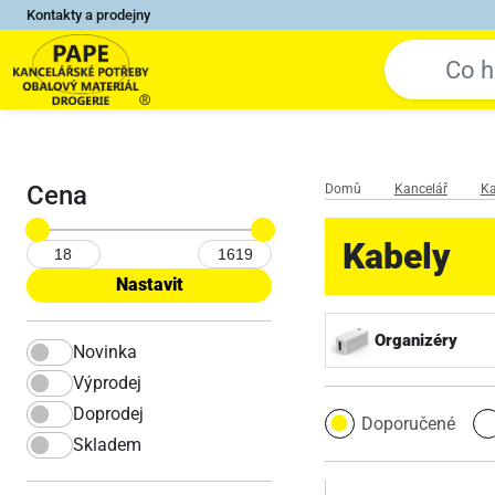
Kontakty a prodejny
Cena
Domů
Kancelář
Ka
Kabely
Organizéry
Novinka
Výprodej
Doprodej
Doporučené
Skladem