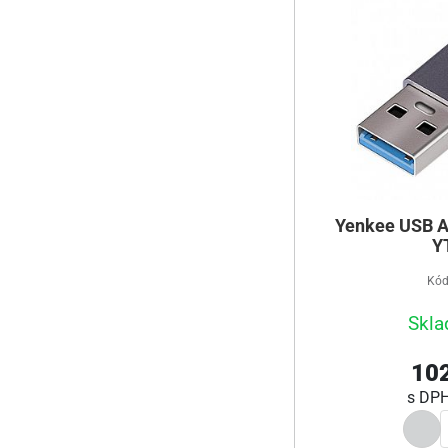
Yenkee USB A
Y
Kód
Skla
102
s DP