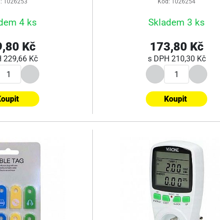
: 1026253
Kód: 1026254
dem 4 ks
Skladem 3 ks
,80 Kč
173,80 Kč
H
229,66 Kč
s DPH
210,30 Kč
oupit
Koupit