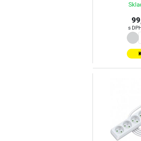
Skla
99
s DP
K