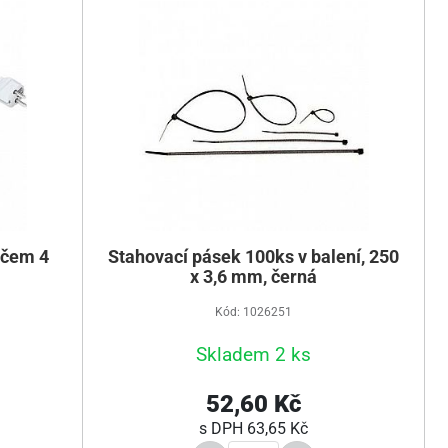
ačem 4
Stahovací pásek 100ks v balení, 250
x 3,6 mm, černá
Kód: 1026251
Skladem 2 ks
52,60 Kč
s DPH
63,65 Kč