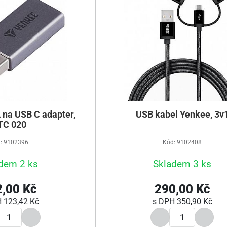
 na USB C adapter,
USB kabel Yenkee, 3v
TC 020
: 9102396
Kód: 9102408
dem 2 ks
Skladem 3 ks
,00 Kč
290,00 Kč
H
123,42 Kč
s DPH
350,90 Kč