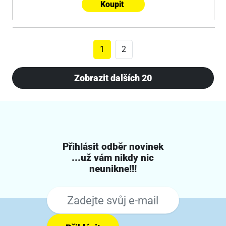
Koupit
1
2
Zobrazit dalších 20
Přihlásit odběr novinek
...už vám nikdy nic
neunikne!!!