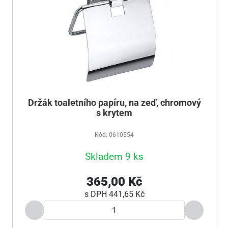
Držák toaletního papíru, na zeď, chromový
s krytem
Kód: 0610554
Skladem 9 ks
365,00 Kč
s DPH
441,65 Kč