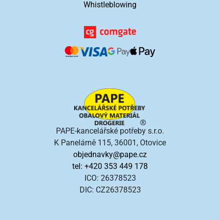
Whistleblowing
PAPE-kancelářské potřeby s.r.o.
K Panelárně 115, 36001, Otovice
objednavky@pape.cz
tel: +420 353 449 178
ICO: 26378523
DIC: CZ26378523