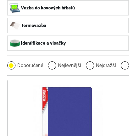
Vazba do kovových hřbetů
Termovazba
Identifikace a visačky
Doporučené
Nejlevnější
Nejdražší
Ne