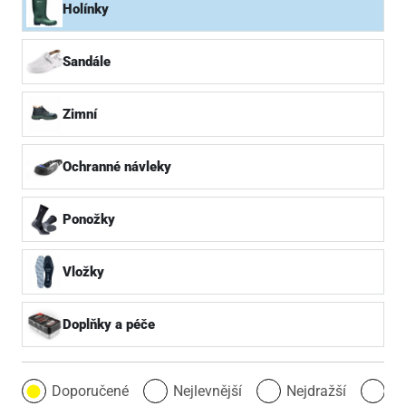
Holínky
Sandále
Zimní
Ochranné návleky
Ponožky
Vložky
Doplňky a péče
Doporučené
Nejlevnější
Nejdražší
Ne