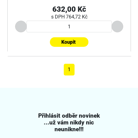
632,00 Kč
s DPH
764,72 Kč
Koupit
1
Přihlásit odběr novinek
...už vám nikdy nic
neunikne!!!