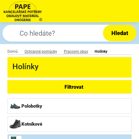
Hledat
Domů
Ochranné pomůcky
Pracovní obuv
Holínky
Holínky
Filtrovat
Polobotky
Kotníkové