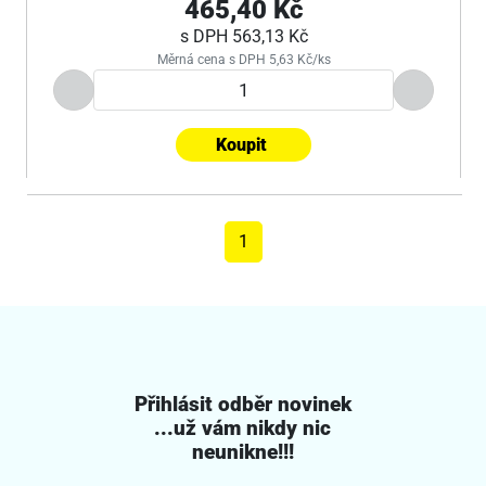
465,40 Kč
s DPH
563,13 Kč
Měrná cena s DPH 5,63 Kč/ks
Koupit
1
Přihlásit odběr novinek
...už vám nikdy nic
neunikne!!!