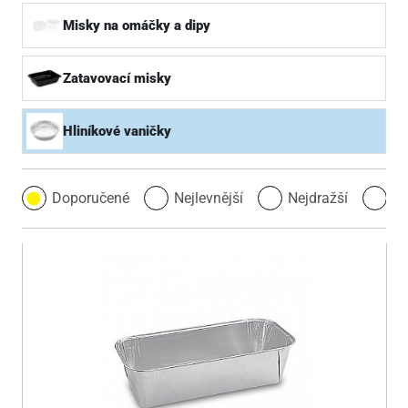
Misky na omáčky a dipy
Zatavovací misky
Hliníkové vaničky
Doporučené
Nejlevnější
Nejdražší
Ne