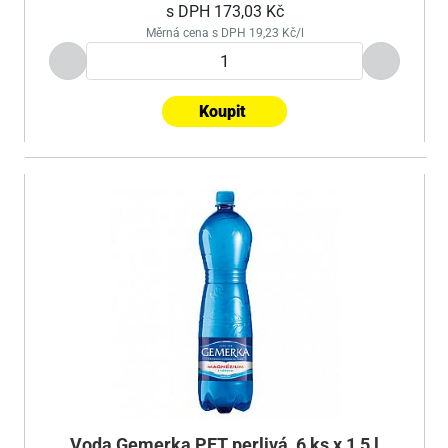
s DPH
173,03 Kč
Měrná cena s DPH 19,23 Kč/l
Koupit
Voda Gemerka PET perlivá, 6 ks x 1,5 l