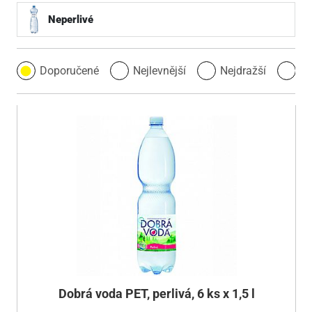
Neperlivé
Doporučené
Nejlevnější
Nejdražší
Ne
Dobrá voda PET, perlivá, 6 ks x 1,5 l