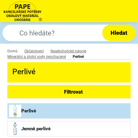
Hledat
Domů
Občerstvení
Nealkoholické nápoje
Minerální a stolní vody neochucené
Perlivé
Perlivé
Filtrovat
Perlivé
Jemně perlivé