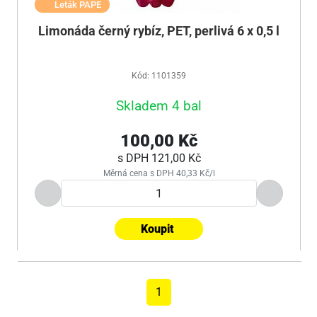
Leták PAPE
Limonáda černý rybíz, PET, perlivá 6 x 0,5 l
Kód: 1101359
Skladem 4 bal
100,00 Kč
s DPH
121,00 Kč
Měrná cena s DPH 40,33 Kč/l
Koupit
1