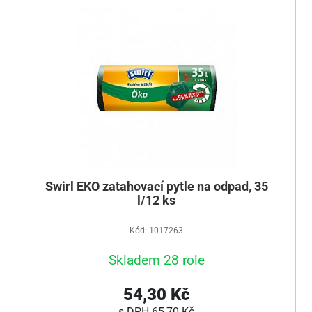
Swirl EKO zatahovací pytle na odpad, 35
l/12 ks
Kód: 1017263
Skladem 28 role
54,30 Kč
s DPH
65,70 Kč