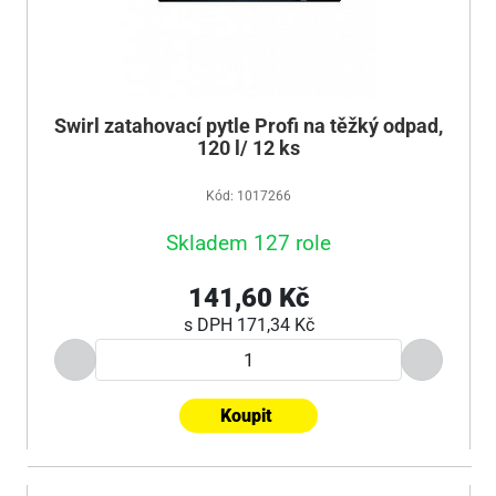
Swirl zatahovací pytle Profi na těžký odpad,
120 l/ 12 ks
Kód: 1017266
Skladem 127 role
141,60 Kč
s DPH
171,34 Kč
Koupit