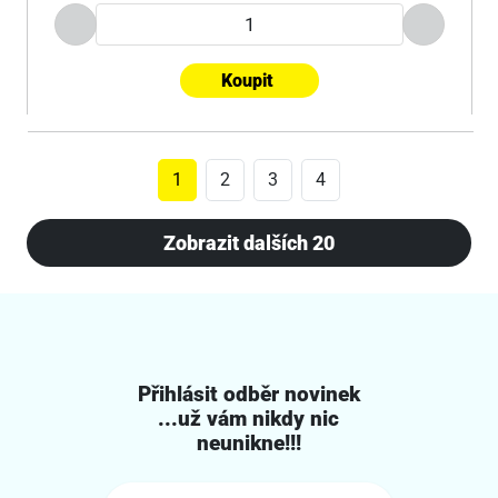
Koupit
1
2
3
4
Zobrazit dalších 20
Přihlásit odběr novinek
...už vám nikdy nic
neunikne!!!