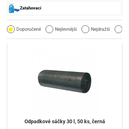
Zatahovací
Doporučené
Nejlevnější
Nejdražší
Ne
Odpadkové sáčky 30 l, 50 ks, černá