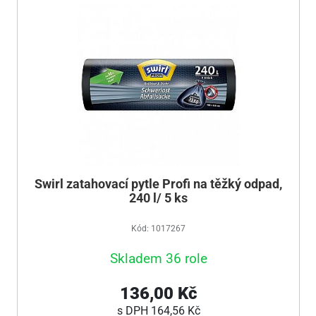
Swirl zatahovací pytle Profi na těžký odpad,
240 l/ 5 ks
Kód: 1017267
Skladem 36 role
136,00 Kč
s DPH
164,56 Kč