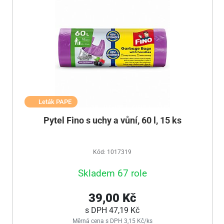
Leták PAPE
Pytel Fino s uchy a vůní, 60 l, 15 ks
Kód: 1017319
Skladem 67 role
39,00 Kč
s DPH
47,19 Kč
Měrná cena s DPH 3,15 Kč/ks