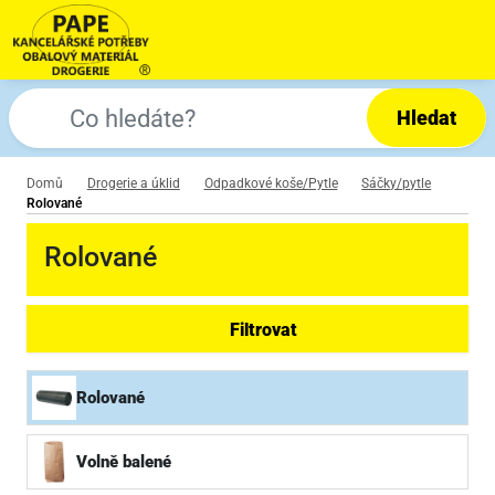
Hledat
Domů
Drogerie a úklid
Odpadkové koše/Pytle
Sáčky/pytle
Rolované
Rolované
Filtrovat
Rolované
Volně balené