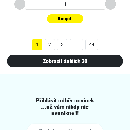
Koupit
1
2
3
44
Zobrazit dalších 20
Přihlásit odběr novinek
...už vám nikdy nic
neunikne!!!