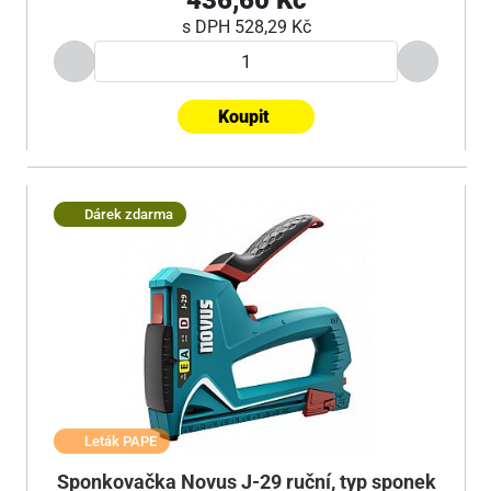
436,60 Kč
s DPH
528,29 Kč
Koupit
Dárek zdarma
Leták PAPE
Sponkovačka Novus J-29 ruční, typ sponek