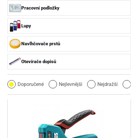
Pracovní podložky
Lupy
Navlhčovače prstů
Otevírače dopisů
Doporučené
Nejlevnější
Nejdražší
Ne