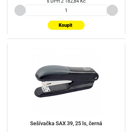
s DPH
2 182,84 Kč
Koupit
Sešívačka SAX 39, 25 ls, černá