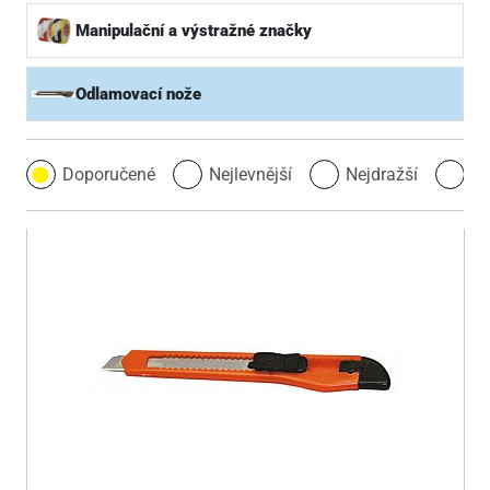
Manipulační a výstražné značky
Odlamovací nože
Doporučené
Nejlevnější
Nejdražší
Ne