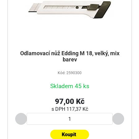
Odlamovací nůž Edding M 18, velký, mix
barev
Kód: 2590300
Skladem 45 ks
97,00 Kč
s DPH
117,37 Kč
Koupit